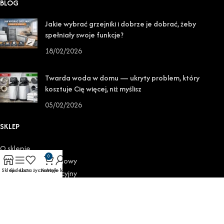
BLOG
Jakie wybrać grzejniki i dobrze je dobrać, żeby
spełniały swoje funkcje?
18/02/2026
Twarda woda w domu — ukryty problem, który
kosztuje Cię więcej, niż myślisz
05/02/2026
SKLEP
O sklepie
0
Odstąpienie od umowy
Sklep
Sidebar
Lista życzeń
Koszyk
Moje konto
Formularz reklamacyjny
Reklamacje
Regulamin
Polityka prywatności