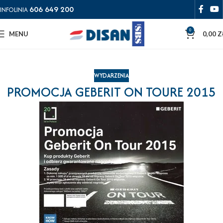
606 649 200
INFOLINIA
0
MENU
0,00
Z
WYDARZENIA
PROMOCJA GEBERIT ON TOURE 2015