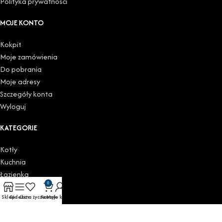
Polityka prywatności
MOJE KONTO
Kokpit
Moje zamówienia
Do pobrania
Moje adresy
Szczegóły konta
Wyloguj
KATEGORIE
Kotły
Kuchnia
Łazienka
0
Podgrzewacze
Sklep
Sidebar
Lista życzeń
Koszyk
Moje konto
Grzejniki
Zawory i głowice