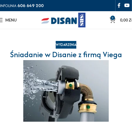
606 649 200
INFOLINIA
0
MENU
0,00
Z
WYDARZENIA
Śniadanie w Disanie z firmą Viega