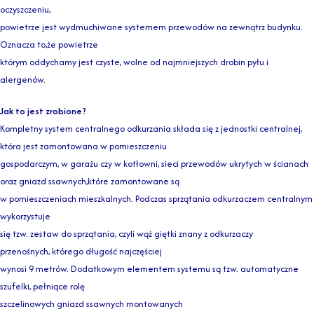
oczyszczeniu,
powietrze jest wydmuchiwane systemem przewodów na zewnątrz budynku.
Oznacza to,że powietrze
którym oddychamy jest czyste, wolne od najmniejszych drobin pyłu i
alergenów.
Jak to jest zrobione?
Kompletny system centralnego odkurzania składa się z jednostki centralnej,
która jest zamontowana w pomieszczeniu
gospodarczym, w garażu czy w kotłowni, sieci przewodów ukrytych w ścianach
oraz gniazd ssawnych,które zamontowane są
w pomieszczeniach mieszkalnych. Podczas sprzątania odkurzaczem centralnym
wykorzystuje
się tzw. zestaw do sprzątania, czyli wąż giętki znany z odkurzaczy
przenośnych, którego długość najczęściej
wynosi 9 metrów. Dodatkowym elementem systemu są tzw. automatyczne
szufelki, pełniące rolę
szczelinowych gniazd ssawnych montowanych