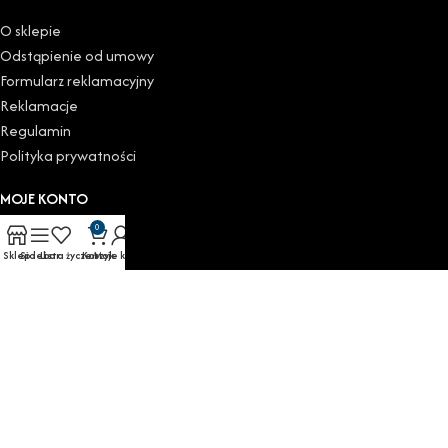
O sklepie
Odstąpienie od umowy
Formularz reklamacyjny
Reklamacje
Regulamin
Polityka prywatności
MOJE KONTO
0
Kokpit
Sklep
Sidebar
Lista życzeń
Koszyk
Moje konto
Moje zamówienia
Do pobrania
Moje adresy
Szczegóły konta
Wyloguj
KATEGORIE