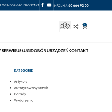
60 664 92 00
INFOLINIA
BLOG
INFORMACJE
KONTAKT
0
 SERWIS
USŁUGI
DOBÓR URZĄDZEŃ
KONTAKT
KATEGORIE
Artykuły
Autoryzowany serwis
Porady
Wydarzenia