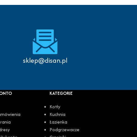
Autoryzowany serwis
sklep@disan.pl
KONTO
KATEGORIE
Kotły
amówienia
Kuchnia
rania
Łazienka
dresy
Podgrzewacze