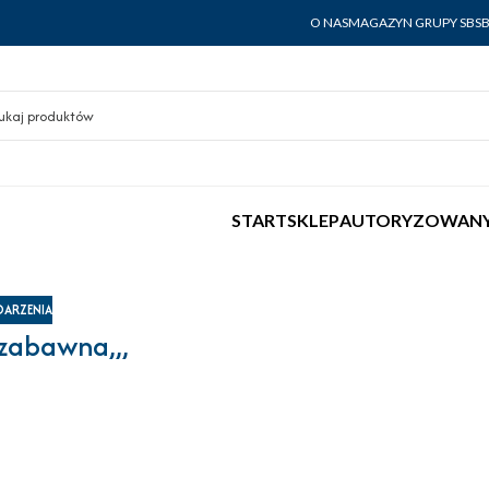
O NAS
MAGAZYN GRUPY SBS
START
SKLEP
AUTORYZOWANY
ARZENIA
 zabawna,,,