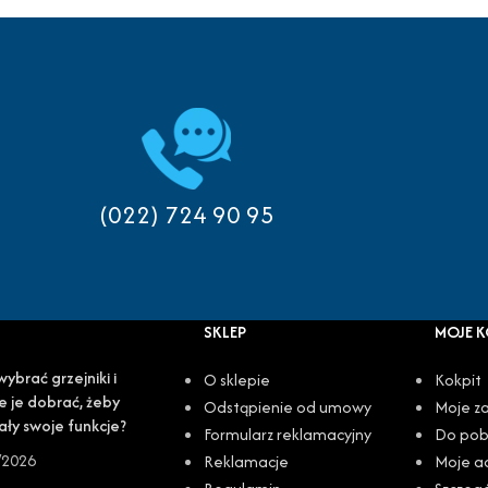
(022) 724 90 95
SKLEP
MOJE 
wybrać grzejniki i
O sklepie
Kokpit
e je dobrać, żeby
Odstąpienie od umowy
Moje z
ały swoje funkcje?
Formularz reklamacyjny
Do pob
/2026
Reklamacje
Moje a