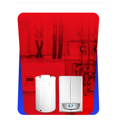
Viessman, Immergas, Termet,
Fondital