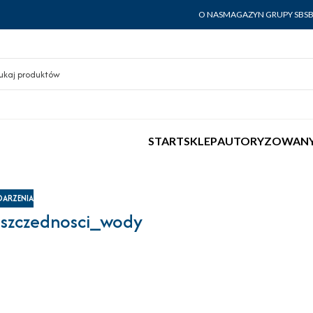
O NAS
MAGAZYN GRUPY SBS
START
SKLEP
AUTORYZOWANY
ARZENIA
oszczednosci_wody