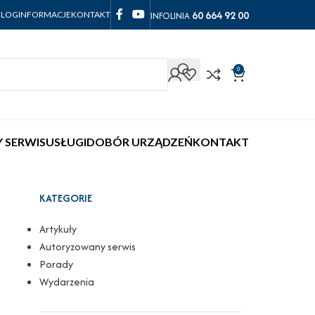
60 664 92 00
INFOLINIA
BLOG
INFORMACJE
KONTAKT
0
 SERWIS
USŁUGI
DOBÓR URZĄDZEŃ
KONTAKT
KATEGORIE
Artykuły
Autoryzowany serwis
Porady
Wydarzenia