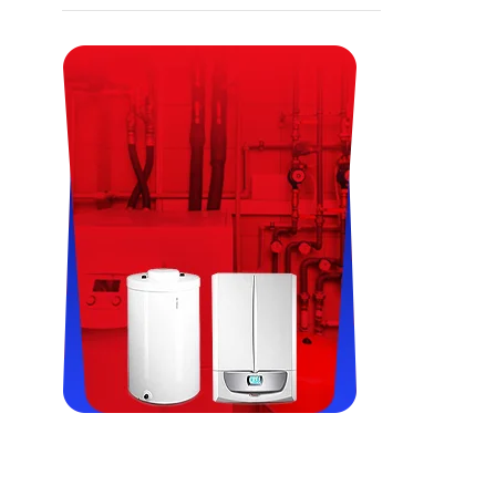
Viessman, Immergas, Termet,
Fondital