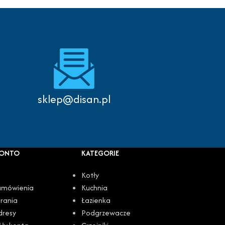
Autoryzowany serwis
sklep@disan.pl
KONTO
KATEGORIE
Kotły
amówienia
Kuchnia
rania
Łazienka
dresy
Podgrzewacze