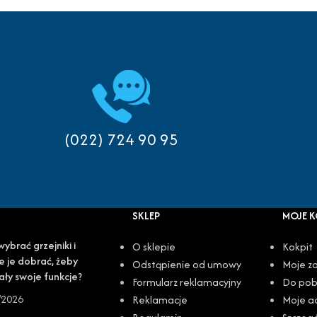
(022) 724 90 95
SKLEP
MOJE 
wybrać grzejniki i
O sklepie
Kokpit
e je dobrać, żeby
Odstąpienie od umowy
Moje z
ały swoje funkcje?
Formularz reklamacyjny
Do pob
/2026
Reklamacje
Moje a