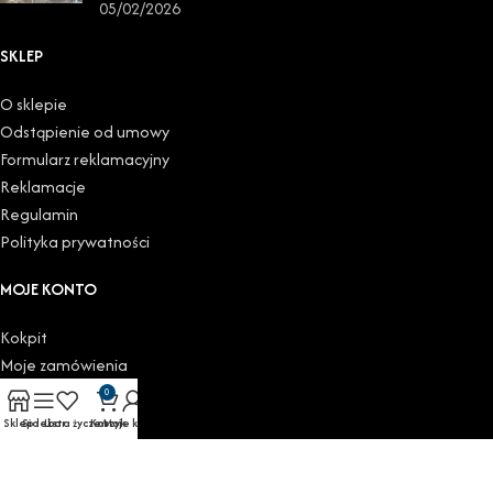
05/02/2026
SKLEP
O sklepie
Odstąpienie od umowy
Formularz reklamacyjny
Reklamacje
Regulamin
Polityka prywatności
MOJE KONTO
Kokpit
Moje zamówienia
Do pobrania
0
Moje adresy
Sklep
Sidebar
Lista życzeń
Koszyk
Moje konto
Szczegóły konta
Wyloguj