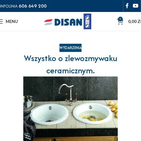
606 649 200
INFOLINIA
0
MENU
0,00
Z
WYDARZENIA
Wszystko o zlewozmywaku
ceramicznym.