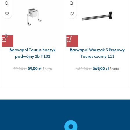
Barwapol Taurus haczyk
Barwapol Wieszak 3 Prętowy
podwójny 2b T102
Taurus czarny 111
59,00
zł
369,00
zł
79,00
zł
480,00
zł
Brutto
Brutto