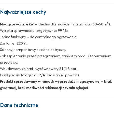
Najważniejsze cechy
Moc grzewcza: 4 kW
– idealny dla małych instalacji c.o. (30–50 m²).
Wysoka sprawność energetyczna:
99,4%
.
Jednofunkcyjny – do centralnego ogrzewania.
Zasilanie:
220 V
.
Ścienny, kompaktowy kocioł elektryczny.
Zabezpieczenia przed przegrzaniem, zanikiem prądu i zaburzeniem
przepływu.
Wbudowany zbiornik wyrównawczy 6 l (1,5 bar).
Przyłącza instalacji c.o.:
3/4”
(zasilanie i powrót).
Produkt sprzedawany w ramach wyprzedaży magazynowej – brak
gwarancji, brak możliwości reklamacji z tytułu rękojmi.
Dane techniczne