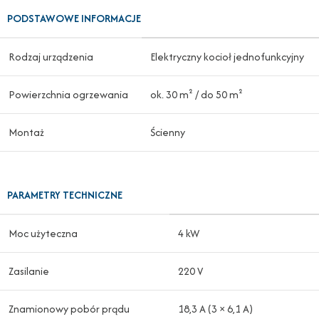
PODSTAWOWE INFORMACJE
Rodzaj urządzenia
Elektryczny kocioł jednofunkcyjny
Powierzchnia ogrzewania
ok. 30 m² / do 50 m²
Montaż
Ścienny
PARAMETRY TECHNICZNE
Moc użyteczna
4 kW
Zasilanie
220 V
Znamionowy pobór prądu
18,3 A (3 × 6,1 A)