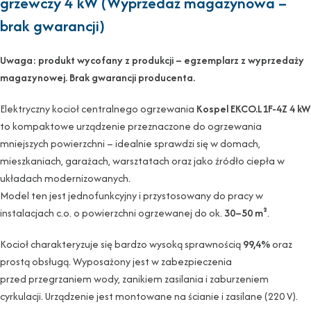
grzewczy 4 kW (Wyprzedaż magazynowa –
brak gwarancji)
Uwaga: produkt wycofany z produkcji – egzemplarz z wyprzedaży
magazynowej. Brak gwarancji producenta.
Elektryczny kocioł centralnego ogrzewania
Kospel EKCO.L1F-4Z 4 kW
to kompaktowe urządzenie przeznaczone do ogrzewania
mniejszych powierzchni – idealnie sprawdzi się w domach,
mieszkaniach, garażach, warsztatach oraz jako źródło ciepła w
układach modernizowanych.
Model ten jest jednofunkcyjny i przystosowany do pracy w
instalacjach c.o. o powierzchni ogrzewanej do ok.
30–50 m²
.
Kocioł charakteryzuje się bardzo wysoką sprawnością
99,4%
oraz
prostą obsługą. Wyposażony jest w zabezpieczenia
przed przegrzaniem wody, zanikiem zasilania i zaburzeniem
cyrkulacji. Urządzenie jest montowane na ścianie i zasilane (220 V).