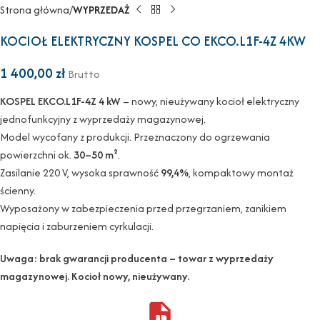
Strona główna
WYPRZEDAŻ
KOCIOŁ ELEKTRYCZNY KOSPEL CO EKCO.L1F-4Z 4KW
1 400,00
zł
Brutto
KOSPEL EKCO.L1F-4Z 4 kW
– nowy, nieużywany kocioł elektryczny
jednofunkcyjny z wyprzedaży magazynowej.
Model wycofany z produkcji. Przeznaczony do ogrzewania
powierzchni ok.
30–50 m²
.
Zasilanie 220 V, wysoka sprawność
99,4%
, kompaktowy montaż
ścienny.
Wyposażony w zabezpieczenia przed przegrzaniem, zanikiem
napięcia i zaburzeniem cyrkulacji.
Uwaga: brak gwarancji producenta – towar z wyprzedaży
magazynowej. Kocioł nowy, nieużywany.