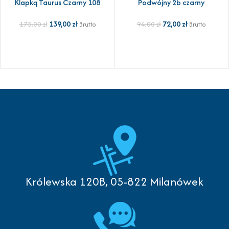
Klapką Taurus Czarny 108
Podwójny 2b czarny
139,00
zł
72,00
zł
175,00
zł
94,00
zł
Brutto
Brutto
Królewska 120B, 05-822 Milanówek