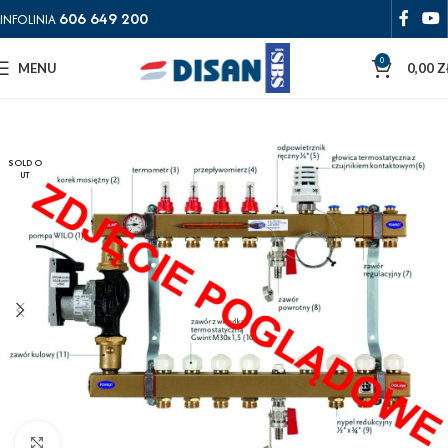
606 649 200
INFOLINIA
0
MENU
0,00
Z
SOLD O
UT
Powiększ