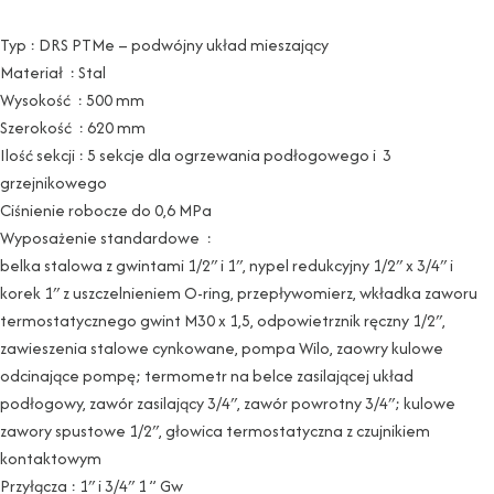
Typ : DRS PTMe – podwójny układ mieszający
Materiał : Stal
Wysokość : 500 mm
Szerokość : 620 mm
Ilość sekcji : 5 sekcje dla ogrzewania podłogowego i 3
grzejnikowego
Ciśnienie robocze do 0,6 MPa
Wyposażenie standardowe :
belka stalowa z gwintami 1/2″ i 1″, nypel redukcyjny 1/2″ x 3/4″ i
korek 1″ z uszczelnieniem O-ring, przepływomierz, wkładka zaworu
termostatycznego gwint M30 x 1,5, odpowietrznik ręczny 1/2″,
zawieszenia stalowe cynkowane, pompa Wilo, zaowry kulowe
odcinające pompę; termometr na belce zasilającej układ
podłogowy, zawór zasilający 3/4″, zawór powrotny 3/4″; kulowe
zawory spustowe 1/2″, głowica termostatyczna z czujnikiem
kontaktowym
Przyłącza : 1″ i 3/4″ 1 ” Gw