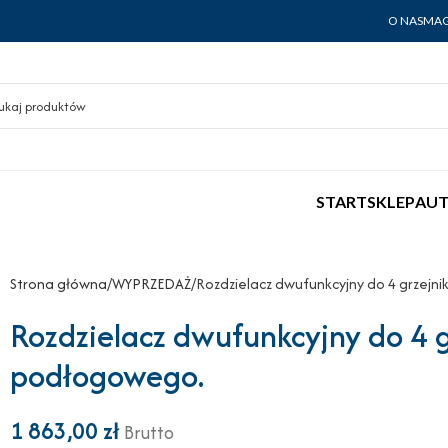
O NAS
MAG
START
SKLEP
AUT
Strona główna
WYPRZEDAŻ
Rozdzielacz dwufunkcyjny do 4 grzejn
Rozdzielacz dwufunkcyjny do 4 g
podłogowego.
1 863,00
zł
Brutto