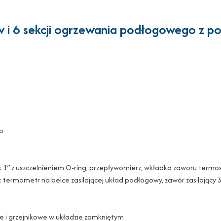
ów i 6 sekcji ogrzewania podłogowego z 
go
orek 1″ z uszczelnieniem O-ring, przepływomierz, wkładka zaworu term
ermometr na belce zasilającej układ podłogowy, zawór zasilający 3
e i grzejnikowe w układzie zamkniętym