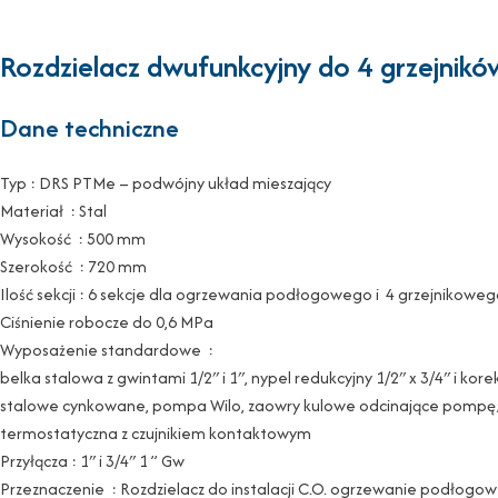
Rozdzielacz dwufunkcyjny do 4 grzejnik
Dane techniczne
Typ : DRS PTMe – podwójny układ mieszający
Materiał : Stal
Wysokość : 500 mm
Szerokość : 720 mm
Ilość sekcji : 6 sekcje dla ogrzewania podłogowego i 4 grzejnikowe
Ciśnienie robocze do 0,6 MPa
Wyposażenie standardowe :
belka stalowa z gwintami 1/2″ i 1″, nypel redukcyjny 1/2″ x 3/4″ i k
stalowe cynkowane, pompa Wilo, zaowry kulowe odcinające pompę; t
termostatyczna z czujnikiem kontaktowym
Przyłącza : 1″ i 3/4″ 1 ” Gw
Przeznaczenie : Rozdzielacz do instalacji C.O. ogrzewanie podłogow