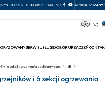
60 664 92 
INFOLINIA
AZYN GRUPY SBS
BLOG
INFORMACJE
KONTAKT
0
ORYZOWANY SERWIS
USŁUGI
DOBÓR URZĄDZEŃ
KONTAK
ików i 6 sekcji ogrzewania podłogowego.
rzejników i 6 sekcji ogrzewania