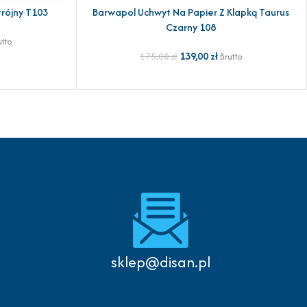
rójny T103
Barwapol Uchwyt Na Papier Z Klapką Taurus
DODAJ DO KOSZYKA
Czarny 108
utto
139,00
zł
175,00
zł
Brutto
sklep@disan.pl