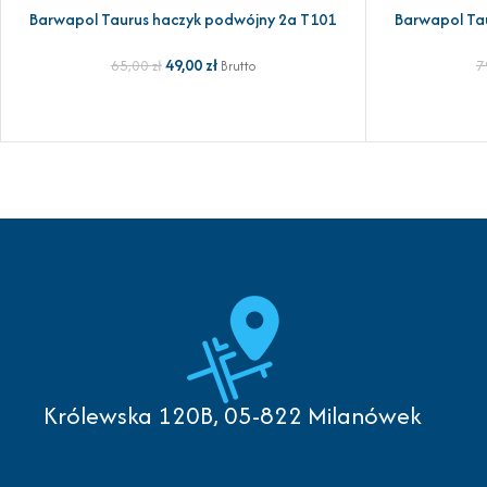
Barwapol Taurus haczyk podwójny 2a T101
Barwapol Ta
DODAJ DO KOSZYKA
DODAJ DO KOSZ
49,00
zł
65,00
zł
7
Brutto
Królewska 120B, 05-822 Milanówek