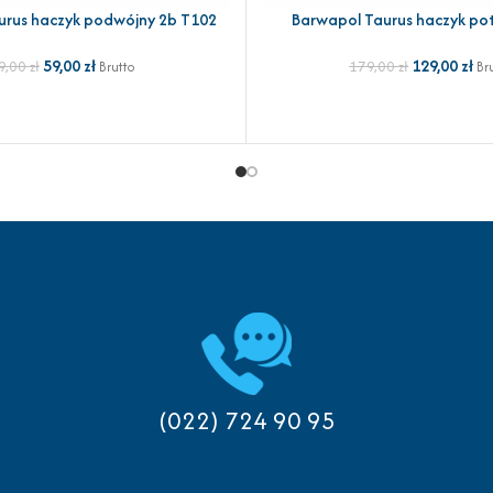
urus haczyk podwójny 2b T102
Barwapol Taurus haczyk pot
YKA
DODAJ DO KOSZYKA
59,00
zł
129,00
zł
9,00
zł
179,00
zł
Brutto
Br
(022) 724 90 95