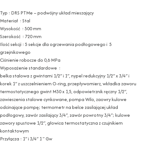
Typ : DRS PTMe – podwójny układ mieszający
Materiał : Stal
Wysokość : 500 mm
Szerokość : 720 mm
Ilość sekcji : 5 sekcje dla ogrzewania podłogowego i 5
grzejnikowego
Ciśnienie robocze do 0,6 MPa
Wyposażenie standardowe :
belka stalowa z gwintami 1/2″ i 1″, nypel redukcyjny 1/2″ x 3/4″ i
korek 1″ z uszczelnieniem O-ring, przepływomierz, wkładka zaworu
termostatycznego gwint M30 x 1,5, odpowietrznik ręczny 1/2″,
zawieszenia stalowe cynkowane, pompa Wilo, zaowry kulowe
odcinające pompę; termometr na belce zasilającej układ
podłogowy, zawór zasilający 3/4″, zawór powrotny 3/4″; kulowe
zawory spustowe 1/2″, głowica termostatyczna z czujnikiem
kontaktowym
Przyłącza : 1″ i 3/4″ 1 ” Gw