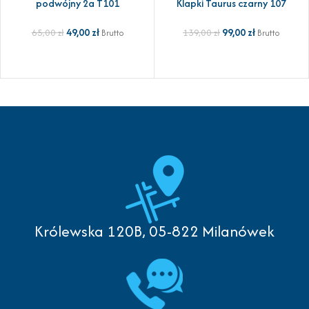
podwójny 2a T101
Klapki Taurus czarny 107
49,00
zł
99,00
zł
65,00
zł
139,00
zł
Brutto
Brutto
Królewska 120B, 05-822 Milanówek