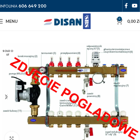
606 649 200
INFOLINIA
0
MENU
0,00
Z
SOLD O
UT
Powiększ