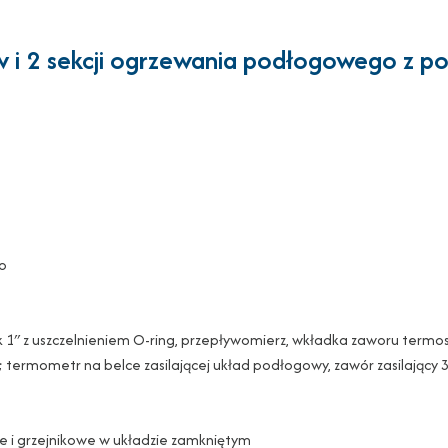
ów i 2 sekcji ogrzewania podłogowego z 
go
orek 1″ z uszczelnieniem O-ring, przepływomierz, wkładka zaworu term
ermometr na belce zasilającej układ podłogowy, zawór zasilający 3
e i grzejnikowe w układzie zamkniętym