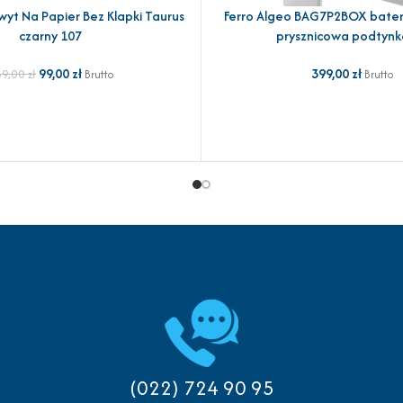
yt Na Papier Bez Klapki Taurus
Ferro Algeo BAG7P2BOX bate
YKA
DODAJ DO KOSZYKA
czarny 107
prysznicowa podtyn
99,00
zł
399,00
zł
39,00
zł
Brutto
Brutto
(022) 724 90 95