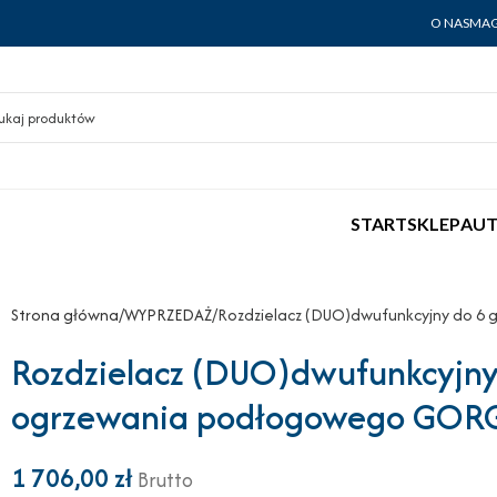
O NAS
MAG
START
SKLEP
AUT
Strona główna
WYPRZEDAŻ
Rozdzielacz (DUO)dwufunkcyjny do 6 g
Rozdzielacz (DUO)dwufunkcyjny d
ogrzewania podłogowego GORG
1 706,00
zł
Brutto