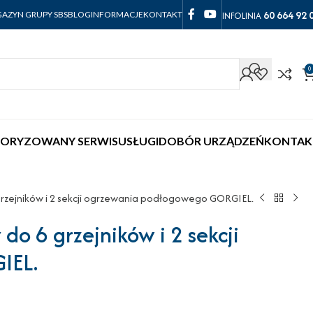
60 664 92 
INFOLINIA
AZYN GRUPY SBS
BLOG
INFORMACJE
KONTAKT
0
ORYZOWANY SERWIS
USŁUGI
DOBÓR URZĄDZEŃ
KONTAK
rzejników i 2 sekcji ogrzewania podłogowego GORGIEL.
o 6 grzejników i 2 sekcji
IEL.