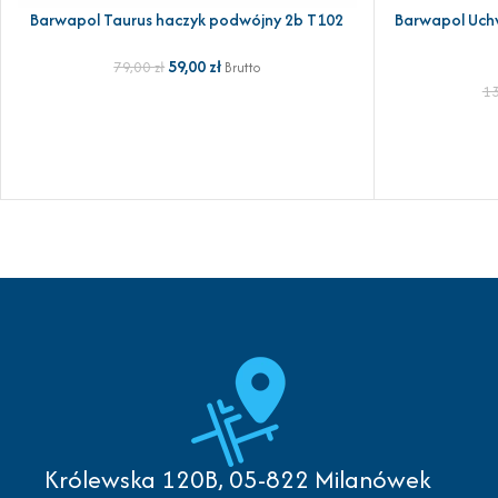
Barwapol Taurus haczyk podwójny 2b T102
Barwapol Uchw
DODAJ DO KOSZYKA
DODAJ DO KOSZ
59,00
zł
79,00
zł
Brutto
1
Królewska 120B, 05-822 Milanówek