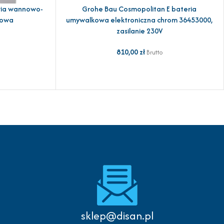
ria wannowo-
Grohe Bau Cosmopolitan E bateria
DODAJ DO KOSZYKA
kowa
umywalkowa elektroniczna chrom 36453000,
zasilanie 230V
810,00
zł
Brutto
sklep@disan.pl