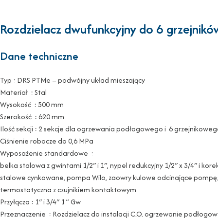
Rozdzielacz dwufunkcyjny do 6 grzejnik
Dane techniczne
Typ : DRS PTMe – podwójny układ mieszający
Materiał : Stal
Wysokość : 500 mm
Szerokość : 620 mm
Ilość sekcji : 2 sekcje dla ogrzewania podłogowego i 6 grzejnikowe
Ciśnienie robocze do 0,6 MPa
Wyposażenie standardowe :
belka stalowa z gwintami 1/2″ i 1″, nypel redukcyjny 1/2″ x 3/4″ i k
stalowe cynkowane, pompa Wilo, zaowry kulowe odcinające pompę; t
termostatyczna z czujnikiem kontaktowym
Przyłącza : 1″ i 3/4″ 1 ” Gw
Przeznaczenie : Rozdzielacz do instalacji C.O. ogrzewanie podłogow