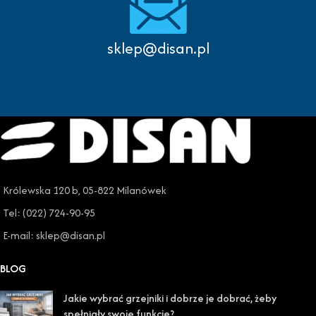
sklep@disan.pl
Królewska 120 b, 05-822 Milanówek
Tel: (022) 724-90-95
E-mail: sklep@disan.pl
BLOG
Jakie wybrać grzejniki i dobrze je dobrać, żeby
spełniały swoje funkcje?