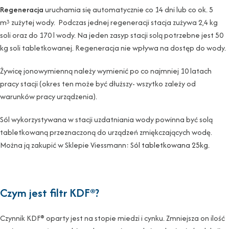
Regeneracja
uruchamia się automatycznie co 14 dni lub co ok. 5
m
zużytej wody. Podczas jednej regeneracji stacja zużywa 2,4 kg
3
soli oraz do 170 l wody. Na jeden zasyp stacji solą potrzebne jest 50
kg soli tabletkowanej. Regeneracja nie wpływa na dostęp do wody.
Żywicę jonowymienną należy wymienić po co najmniej 10 latach
pracy stacji (okres ten może być dłuższy- wszytko zależy od
warunków pracy urządzenia).
Sól wykorzystywana w stacji uzdatniania wody powinna być solą
tabletkowaną przeznaczoną do urządzeń zmiękczających wodę.
Można ją zakupić w Sklepie Viessmann:
Sól tabletkowana 25kg.
Czym jest filtr KDF®?
Czynnik KDF® oparty jest na stopie miedzi i cynku. Zmniejsza on ilość