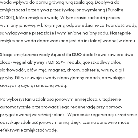
woda wpływa do domu główną rurą zasilającą. Dopływa do
zmiękczacza i przepływa przez żywicę jonowymienną (Purolite
C100E), która zmiękcza wodę. W tym czasie zachodzi proces
wymiany jonowej, w którym jony, odpowiedzialne za twardość wody,
są wyłapywane przez złoże i wymieniane na jony sodu. Następnie
zmiękczona woda doprowadzana jest do instalacji wodnej w domu.
Stacja zmiękczania wody
Aquastilla DUO
dodatkowo zawiera dwa
złoża-
węgiel aktywny i KDF55®
– redukujące szkodliwy chlor,
siarkowodór, ołów, rtęć, magnez, chrom, bakterie, wirusy, algi i
grzyby. Filtry usuwają z wody nieprzyjemny zapach, pozwalając
cieszyć się czystą i smaczną wodą.
Po wykorzystaniu zdolności jonowymiennej złoża, urządzenie
automatycznie przeprowadzi jego regenerację przy pomocy
przygotowanej wcześniej solanki. W procesie regeneracji urządzenie
odzyskuje zdolność jonowymienną, dzięki czemu ponownie może
efektywnie zmiękczać wodę.