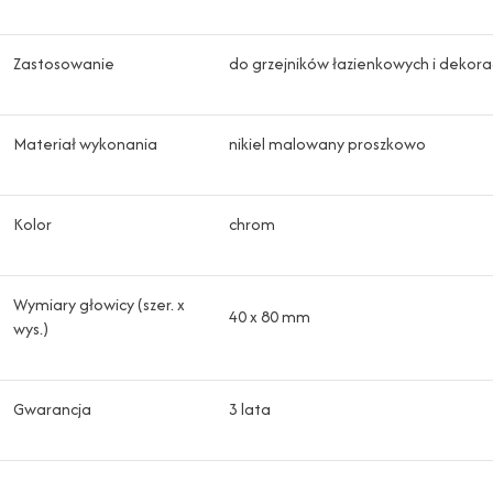
Zastosowanie
do grzejników łazienkowych i dekora
Materiał wykonania
nikiel malowany proszkowo
Kolor
chrom
Wymiary głowicy (szer. x
40 x 80 mm
wys.)
Gwarancja
3 lata