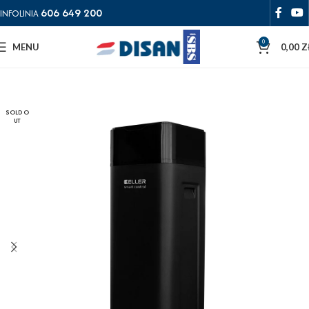
606 649 200
INFOLINIA
0
MENU
0,00
Z
SOLD O
UT