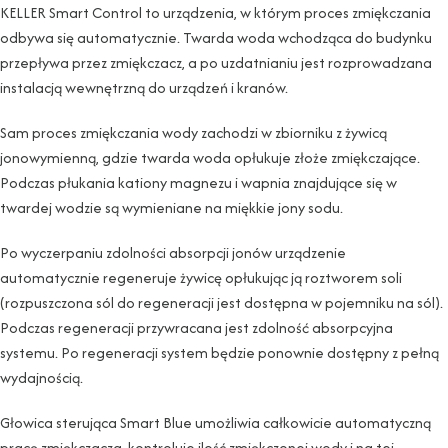
KELLER Smart Control to urządzenia, w którym proces zmiękczania
odbywa się automatycznie. Twarda woda wchodząca do budynku
przepływa przez zmiękczacz, a po uzdatnianiu jest rozprowadzana
instalacją wewnętrzną do urządzeń i kranów.
Sam proces zmiękczania wody zachodzi w zbiorniku z żywicą
jonowymienną, gdzie twarda woda opłukuje złoże zmiękczające.
Podczas płukania kationy magnezu i wapnia znajdujące się w
twardej wodzie są wymieniane na miękkie jony sodu.
Po wyczerpaniu zdolności absorpcji jonów urządzenie
automatycznie regeneruje żywicę opłukując ją roztworem soli
(rozpuszczona sól do regeneracji jest dostępna w pojemniku na sól).
Podczas regeneracji przywracana jest zdolność absorpcyjna
systemu. Po regeneracji system będzie ponownie dostępny z pełną
wydajnością.
Głowica sterująca Smart Blue umożliwia całkowicie automatyczną
pracę zmiękczacza, kontroluje ilość zmiękczonej wody i na tej