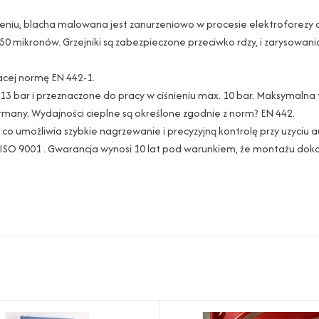
zczeniu, blacha malowana jest zanurzeniowo w procesie elektrofore
 50 mikronów. Grzejniki są zabezpieczone przeciwko rdzy, i zarysowan
jacej normę EN 442-1.
iu 13 bar i przeznaczone do pracy w ciśnieniu max. 10 bar. Maksymal
ermany. Wydajności cieplne są określone zgodnie z norm? EN 442.
co umożliwia szybkie nagrzewanie i precyzyjną kontrolę przy uzyciu a
 ISO 9001 . Gwarancja wynosi 10 lat pod warunkiem, że montażu dok