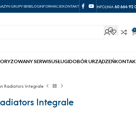
60 664 92 
INFOLINIA
AZYN GRUPY SBS
BLOG
INFORMACJE
KONTAKT
0
ORYZOWANY SERWIS
USŁUGI
DOBÓR URZĄDZEŃ
KONTAK
nn Radiators Integrale
diators Integrale