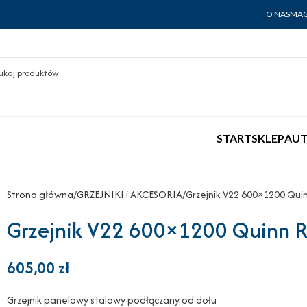
O NAS
MAG
START
SKLEP
AUT
Strona główna
GRZEJNIKI i AKCESORIA
Grzejnik V22 600×1200 Qui
Grzejnik V22 600×1200 Quinn Ra
605,00
zł
Grzejnik panelowy stalowy podłączany od dołu