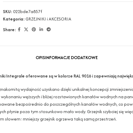
SKU:
022bde7a857f
Kategoria:
GRZEJNIKI i AKCESORIA
Share:
OPIS
INFORMACJE DODATKOWE
niki Integrale oferowane są w kolorze RAL 9016 i zapewniają najwię
znakomitą wydajność uzyskano dzięki unikalnej koncepcji zmniejszeni
i wykonaniu węższych i bliżej rozstawionych kanałów wodnych na pane
pawane bezpośrednio do poszczególnych kanałów wodnych, co powod
ch płynie poza tym stosunkowo mało wody. Grzejnik szybciej się więc
m słowem: mniejszy grzejnik ogrzewa taką samą przestrzeń.