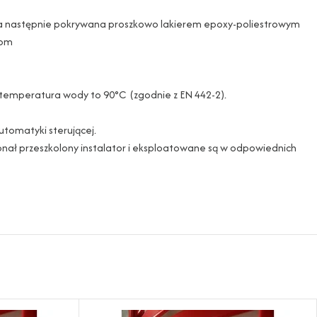
zy a następnie pokrywana proszkowo lakierem epoxy-poliestrowym
iom
na temperatura wody to 90°C (zgodnie z EN 442-2).
utomatyki sterującej.
onał przeszkolony instalator i eksploatowane są w odpowiednich