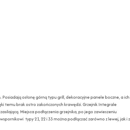
 Posiadają osłonę górną typu grill, dekoracyjne panele boczne, a ich
ki temu brak ostro zakończonych krawędzi. Grzejnik Integrale
asilającą. Miejsca podłączenia grzejnika, po jego zawieszeniu
spornikowi typy 21, 22 i 33 można podłączać zarówno z lewej, jak i z