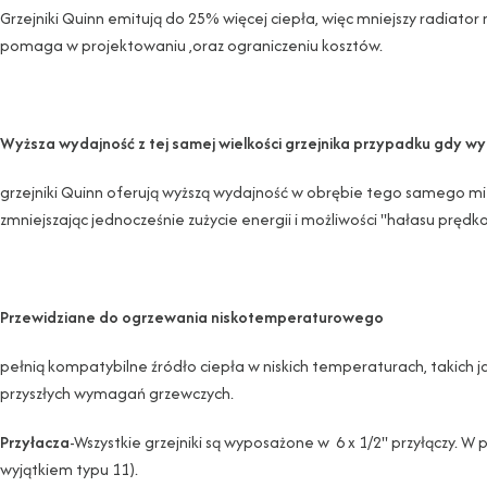
Grzejniki Quinn emitują do 25% więcej ciepła, więc mniejszy radiator
pomaga w projektowaniu ,oraz ograniczeniu kosztów.
Wyższa wydajność z tej samej wielkości grzejnika przypadku gdy w
grzejniki Quinn oferują wyższą wydajność w obrębie tego samego miejs
zmniejszając jednocześnie zużycie energii i możliwości "hałasu prędkoś
Przewidziane do ogrzewania niskotemperaturowego
pełnią kompatybilne źródło ciepła w niskich temperaturach, takich j
przyszłych wymagań grzewczych.
Przyłacza
-Wszystkie grzejniki są wyposażone w 6 x 1/2" przyłączy. W
wyjątkiem typu 11).