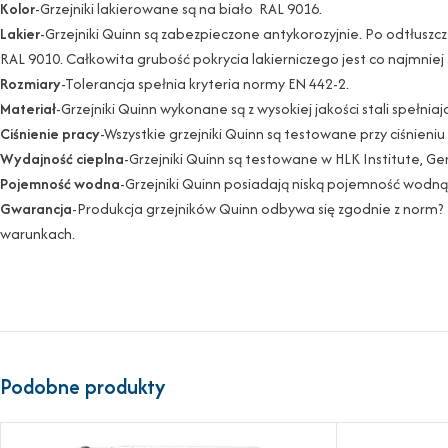
Kolor
-Grzejniki lakierowane są na biało RAL 9016.
Lakier
-Grzejniki Quinn są zabezpieczone antykorozyjnie. Po odtłus
RAL 9010. Całkowita grubość pokrycia lakierniczego jest co najmniej
Rozmiary
-Tolerancja spełnia kryteria normy EN 442-2.
Materiał
-Grzejniki Quinn wykonane są z wysokiej jakości stali spełnia
Ciśnienie pracy
-Wszystkie grzejniki Quinn są testowane przy ciśnien
Wydajność cieplna
-Grzejniki Quinn są testowane w HLK Institute, G
Pojemność wodna
-Grzejniki Quinn posiadają niską pojemność wodną 
Gwarancja
-Produkcja grzejników Quinn odbywa się zgodnie z norm?
warunkach.
Podobne produkty