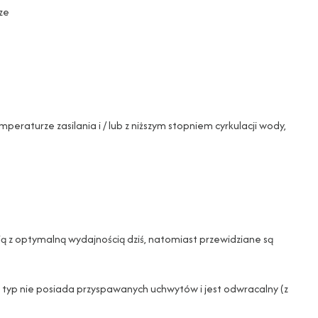
sze
eraturze zasilania i / lub z niższym stopniem cyrkulacji wody,
ają z optymalną wydajnością dziś, natomiast przewidziane są
en typ nie posiada przyspawanych uchwytów i jest odwracalny (z