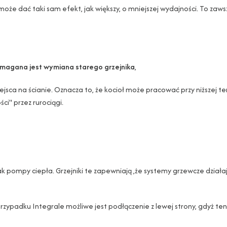
 może dać taki sam efekt, jak większy, o mniejszej wydajności. To zaw
ymagana jest wymiana starego grzejnika
,
ca na ścianie. Oznacza to, że kocioł może pracować przy niższej temp
ci" przez rurociągi.
ak pompy ciepła. Grzejniki te zapewniają ,że systemy grzewcze dział
 przypadku Integrale możliwe jest podłączenie z lewej strony, gdyż t