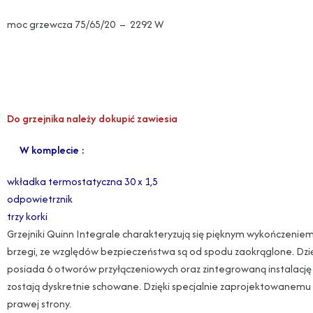
moc grzewcza 75/65/20 – 2292 W
Do grzejnika należy dokupić zawiesia
W komplecie :
wkładka termostatyczna 30 x 1,5
odpowietrznik
trzy korki
Grzejniki Quinn Integrale charakteryzują się pięknym wykończeniem.
brzegi, ze względów bezpieczeństwa są od spodu zaokrąglone. Dzię
posiada 6 otworów przyłączeniowych oraz zintegrowaną instalację z
zostają dyskretnie schowane. Dzięki specjalnie zaprojektowanemu w
prawej strony.