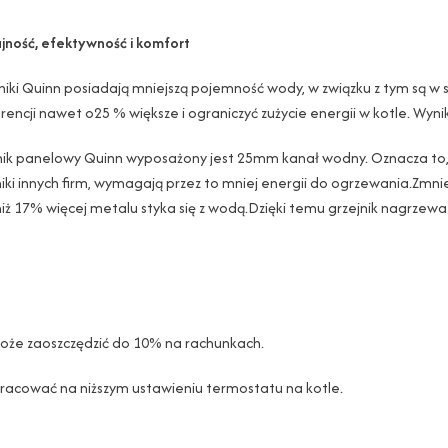
ność, efektywność i komfort
niki Quinn posiadają mniejszą pojemność wody, w związku z tym są w 
rencji nawet o25 % większe i ograniczyć zużycie energii w kotle. Wynik
nik panelowy Quinn wyposażony jest 25mm kanał wodny. Oznacza to,
niki innych firm, wymagają przez to mniej energii do ogrzewania.Zmni
niż 17% więcej metalu styka się z wodą.Dzięki temu grzejnik nagrzewa 
może zaoszczędzić do 10% na rachunkach.
racować na niższym ustawieniu termostatu na kotle.