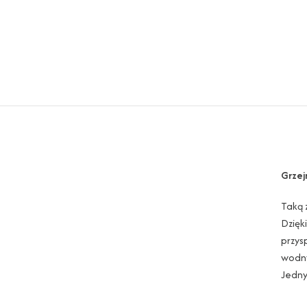
Grzej
Taką 
Dzięk
przys
wodny
Jedny