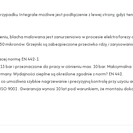
 przypadku Integrale możliwe jest podłączenie z lewej strony, gdyż t
zczeniu, blacha malowana jest zanurzeniowo w procesie elektrofore
 50 mikronów. Grzejniki są zabezpieczone przeciwko rdzy, i zarysowan
jacej normę EN 442-1.
iu 13 bar i przeznaczone do pracy w ciśnieniu max. 10 bar. Maksymal
ermany. Wydajności cieplne są określone zgodnie z norm? EN 442.
co umożliwia szybkie nagrzewanie i precyzyjną kontrolę przy uzyciu a
 ISO 9001 . Gwarancja wynosi 10 lat pod warunkiem, że montażu dok