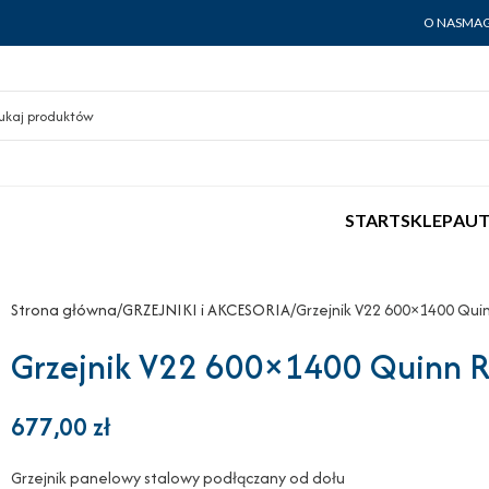
O NAS
MAG
START
SKLEP
AUT
Strona główna
GRZEJNIKI i AKCESORIA
Grzejnik V22 600×1400 Qui
Grzejnik V22 600×1400 Quinn Ra
677,00
zł
Grzejnik panelowy stalowy podłączany od dołu