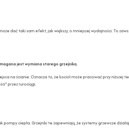
 może dać taki sam efekt, jak większy, o mniejszej wydajności. To zaw
ymagana jest wymiana starego grzejnika
,
ca na ścianie. Oznacza to, że kocioł może pracować przy niższej temp
ci" przez rurociągi.
ak pompy ciepła. Grzejniki te zapewniają ,że systemy grzewcze dział