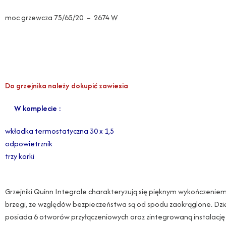
moc grzewcza 75/65/20 – 2674 W
Do grzejnika należy dokupić zawiesia
W komplecie :
wkładka termostatyczna 30 x 1,5
odpowietrznik
trzy korki
Grzejniki Quinn Integrale charakteryzują się pięknym wykończeniem.
brzegi, ze względów bezpieczeństwa są od spodu zaokrąglone. Dzię
posiada 6 otworów przyłączeniowych oraz zintegrowaną instalację z