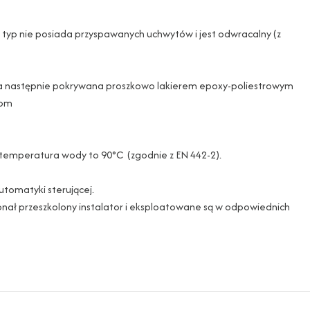
en typ nie posiada przyspawanych uchwytów i jest odwracalny (z
zy a następnie pokrywana proszkowo lakierem epoxy-poliestrowym
iom
na temperatura wody to 90°C (zgodnie z EN 442-2).
utomatyki sterującej.
onał przeszkolony instalator i eksploatowane są w odpowiednich