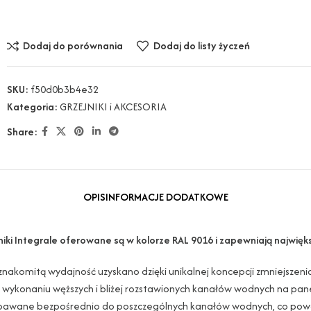
Dodaj do porównania
Dodaj do listy życzeń
SKU:
f50d0b3b4e32
Kategoria:
GRZEJNIKI i AKCESORIA
Share:
OPIS
INFORMACJE DODATKOWE
niki Integrale oferowane są w kolorze RAL 9016 i zapewniają najwię
znakomitą wydajność uzyskano dzięki unikalnej koncepcji zmniejszeni
i wykonaniu węższych i bliżej rozstawionych kanałów wodnych na pane
pawane bezpośrednio do poszczególnych kanałów wodnych, co powod