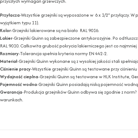
przyszłych wymagań grzewczych.
Przyłacza
-Wszystkie grzejniki są wyposażone w 6 x 1/2" przyłączy. W
wyjątkiem typu 11).
Kolor
-Grzejniki lakierowane są na biało RAL 9016.
Lakier
-Grzejniki Quinn są zabezpieczone antykorozyjnie. Po odtłus
RAL 9010. Całkowita grubość pokrycia lakierniczego jest co najmniej
Rozmiary
-Tolerancja spełnia kryteria normy EN 442-2.
Materiał
-Grzejniki Quinn wykonane są z wysokiej jakości stali spełnia
Ciśnienie pracy
-Wszystkie grzejniki Quinn są testowane przy ciśnien
Wydajność cieplna
-Grzejniki Quinn są testowane w HLK Institute, G
Pojemność wodna
-Grzejniki Quinn posiadają niską pojemność wodną 
Gwarancja
-Produkcja grzejników Quinn odbywa się zgodnie z norm?
warunkach.