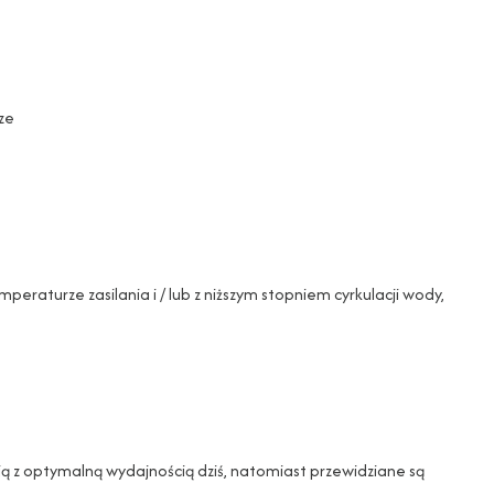
sze
eraturze zasilania i / lub z niższym stopniem cyrkulacji wody,
ają z optymalną wydajnością dziś, natomiast przewidziane są