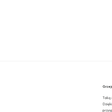
Grzej
Taką 
Dzięk
przys