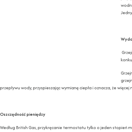
wodny
Jedny
Wydaj
Grzej
konku
Grzej
grzej
przepływu wody, przyspieszając wymianę ciepła i oznacza, że ​​więcej 
Oszczędność pieniędzy
Według British Gas, przykręcanie termostatu tylko o jeden stopień 