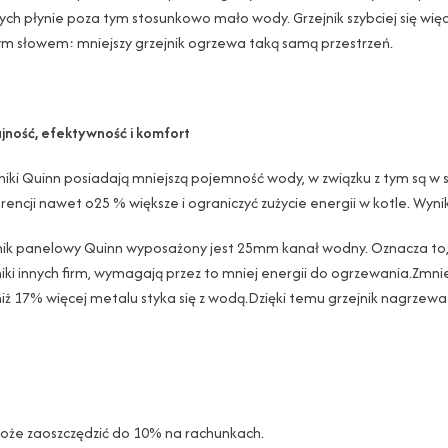
ch płynie poza tym stosunkowo mało wody. Grzejnik szybciej się więc
m słowem: mniejszy grzejnik ogrzewa taką samą przestrzeń.
ność, efektywność i komfort
niki Quinn posiadają mniejszą pojemność wody, w związku z tym są w 
rencji nawet o25 % większe i ograniczyć zużycie energii w kotle. Wynik
nik panelowy Quinn wyposażony jest 25mm kanał wodny. Oznacza to,
niki innych firm, wymagają przez to mniej energii do ogrzewania.Zmni
niż 17% więcej metalu styka się z wodą.Dzięki temu grzejnik nagrzewa 
może zaoszczędzić do 10% na rachunkach.