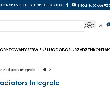
60 664 92 
INFOLINIA
AZYN GRUPY SBS
BLOG
INFORMACJE
KONTAKT
0
ORYZOWANY SERWIS
USŁUGI
DOBÓR URZĄDZEŃ
KONTAK
nn Radiators Integrale
diators Integrale