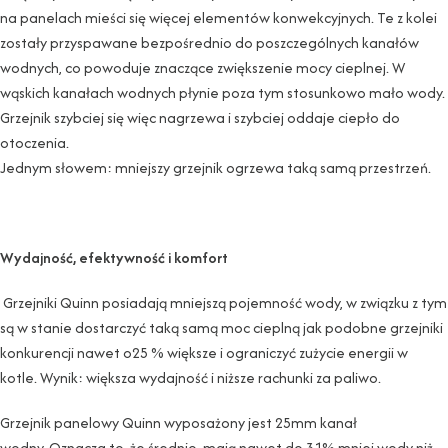
na panelach mieści się więcej elementów konwekcyjnych. Te z kolei
zostały przyspawane bezpośrednio do poszczególnych kanałów
wodnych, co powoduje znaczące zwiększenie mocy cieplnej. W
wąskich kanałach wodnych płynie poza tym stosunkowo mało wody.
Grzejnik szybciej się więc nagrzewa i szybciej oddaje ciepło do
otoczenia.
Jednym słowem: mniejszy grzejnik ogrzewa taką samą przestrzeń.
Wydajność, efektywność i komfort
Grzejniki Quinn posiadają mniejszą pojemność wody, w związku z tym
są w stanie dostarczyć taką samą moc cieplną jak podobne grzejniki
konkurencji nawet o25 % większe i ograniczyć zużycie energii w
kotle. Wynik: większa wydajność i niższe rachunki za paliwo.
Grzejnik panelowy Quinn wyposażony jest 25mm kanał
wodny. Oznacza to, że średnio, mają nawet do 31% mniej wody niż