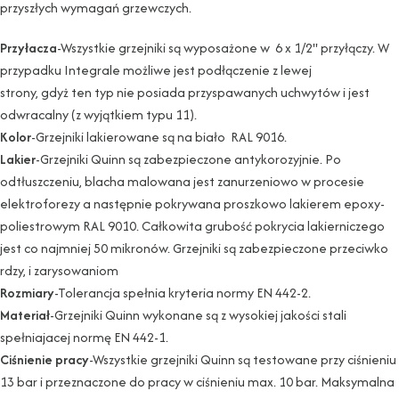
przyszłych wymagań grzewczych.
Przyłacza
-Wszystkie grzejniki są wyposażone w 6 x 1/2" przyłączy. W
przypadku Integrale możliwe jest podłączenie z lewej
strony, gdyż ten typ nie posiada przyspawanych uchwytów i jest
odwracalny (z wyjątkiem typu 11).
Kolor
-Grzejniki lakierowane są na biało RAL 9016.
Lakier
-Grzejniki Quinn są zabezpieczone antykorozyjnie. Po
odtłuszczeniu, blacha malowana jest zanurzeniowo w procesie
elektroforezy a następnie pokrywana proszkowo lakierem epoxy-
poliestrowym RAL 9010. Całkowita grubość pokrycia lakierniczego
jest co najmniej 50 mikronów. Grzejniki są zabezpieczone przeciwko
rdzy, i zarysowaniom
Rozmiary
-Tolerancja spełnia kryteria normy EN 442-2.
Materiał
-Grzejniki Quinn wykonane są z wysokiej jakości stali
spełniajacej normę EN 442-1.
Ciśnienie pracy
-Wszystkie grzejniki Quinn są testowane przy ciśnieniu
13 bar i przeznaczone do pracy w ciśnieniu max. 10 bar. Maksymalna