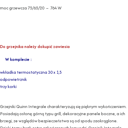
moc grzewcza 75/65/20 – 764 W
Do grzejnika należy dokupić zawiesia
W komplecie :
wkładka termostatyczna 30 x 1,5
odpowietrznik
trzy korki
Grzejniki Quinn Integrale charakteryzują się pięknym wykończeniem.
Posiadają osłonę górną typu grill, dekoracyjne panele boczne, a ich
brzegi, ze względów bezpieczeństwa są od spodu zaokrąglone.
Dzięki temu brak ostro zakończonych krawędzi. Grzejnik Integrale