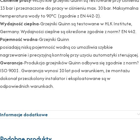
Ciśnienie pracy
-Wszystkie grzejniki Quinn są testowane przy ciśnieniu
13 bar i przeznaczone do pracy w ciśnieniu max. 10 bar. Maksymalna
temperatura wody to 90°C (zgodnie z EN 442-2).
Wydajność cieplna
-Grzejniki Quinn są testowane w HLK Institute,
Germany. Wydajności cieplne są określone zgodnie z norm? EN 442.
Pojemność wodna
-Grzejniki Quinn
posiadają niską pojemność wodną co umożliwia szybkie
nagrzewanie i precyzyjną kontrolę przy uzyciu automatyki sterującej.
Gwarancja
-Produkcja grzejników Quinn odbywa się zgodnie z norm?
ISO 9001 . Gwarancja wynosi 10 lat pod warunkiem, że montażu
dokonał przeszkolony instalator i eksploatowane są w
odpowiednich warunkach.
Informacje dodatkowe
Podobne produkty