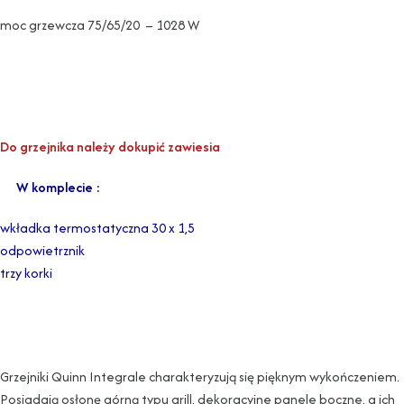
moc grzewcza 75/65/20 – 1028 W
Do grzejnika należy dokupić zawiesia
W komplecie :
wkładka termostatyczna 30 x 1,5
odpowietrznik
trzy korki
Grzejniki Quinn Integrale charakteryzują się pięknym wykończeniem.
Posiadają osłonę górną typu grill, dekoracyjne panele boczne, a ich