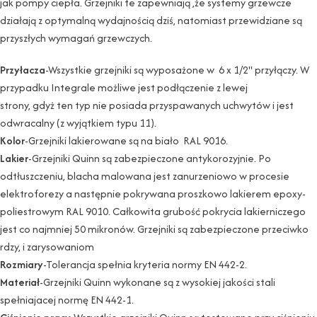
jak pompy ciepła. Grzejniki te zapewniają ,że systemy grzewcze
działają z optymalną wydajnością dziś, natomiast przewidziane są
przyszłych wymagań grzewczych.
Przyłacza
-Wszystkie grzejniki są wyposażone w 6 x 1/2" przyłączy. W
przypadku Integrale możliwe jest podłączenie z lewej
strony, gdyż ten typ nie posiada przyspawanych uchwytów i jest
odwracalny (z wyjątkiem typu 11).
Kolor
-Grzejniki lakierowane są na biało RAL 9016.
Lakier
-Grzejniki Quinn są zabezpieczone antykorozyjnie. Po
odtłuszczeniu, blacha malowana jest zanurzeniowo w procesie
elektroforezy a następnie pokrywana proszkowo lakierem epoxy-
poliestrowym RAL 9010. Całkowita grubość pokrycia lakierniczego
jest co najmniej 50 mikronów. Grzejniki są zabezpieczone przeciwko
rdzy, i zarysowaniom
Rozmiary
-Tolerancja spełnia kryteria normy EN 442-2.
Materiał
-Grzejniki Quinn wykonane są z wysokiej jakości stali
spełniajacej normę EN 442-1.