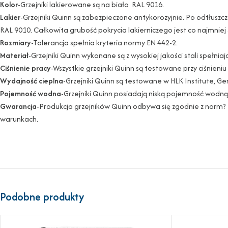
Kolor
-Grzejniki lakierowane są na biało RAL 9016.
Lakier
-Grzejniki Quinn są zabezpieczone antykorozyjnie. Po odtłus
RAL 9010. Całkowita grubość pokrycia lakierniczego jest co najmniej
Rozmiary
-Tolerancja spełnia kryteria normy EN 442-2.
Materiał
-Grzejniki Quinn wykonane są z wysokiej jakości stali spełnia
Ciśnienie pracy
-Wszystkie grzejniki Quinn są testowane przy ciśnien
Wydajność cieplna
-Grzejniki Quinn są testowane w HLK Institute, G
Pojemność wodna
-Grzejniki Quinn posiadają niską pojemność wodną 
Gwarancja
-Produkcja grzejników Quinn odbywa się zgodnie z norm?
warunkach.
Podobne produkty