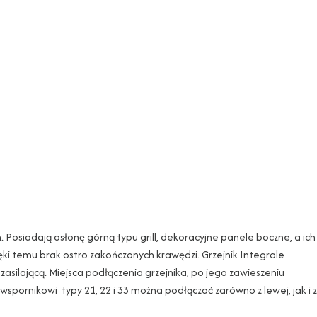
 Posiadają osłonę górną typu grill, dekoracyjne panele boczne, a ich
ki temu brak ostro zakończonych krawędzi. Grzejnik Integrale
asilającą. Miejsca podłączenia grzejnika, po jego zawieszeniu
spornikowi typy 21, 22 i 33 można podłączać zarówno z lewej, jak i z