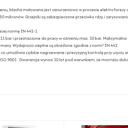
zczeniu, blacha malowana jest zanurzeniowo w procesie elektrofore
 50 mikronów. Grzejniki są zabezpieczone przeciwko rdzy, i zarysowan
jacej normę EN 442-1.
iu 13 bar i przeznaczone do pracy w ciśnieniu max. 10 bar. Maksymal
ermany. Wydajności cieplne są określone zgodnie z norm? EN 442.
co umożliwia szybkie nagrzewanie i precyzyjną kontrolę przy uzyciu a
 ISO 9001 . Gwarancja wynosi 10 lat pod warunkiem, że montażu dok