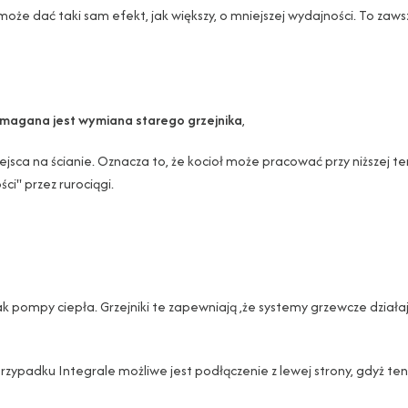
 może dać taki sam efekt, jak większy, o mniejszej wydajności. To zaw
ymagana jest wymiana starego grzejnika
,
ca na ścianie. Oznacza to, że kocioł może pracować przy niższej temp
ci" przez rurociągi.
ak pompy ciepła. Grzejniki te zapewniają ,że systemy grzewcze dział
 przypadku Integrale możliwe jest podłączenie z lewej strony, gdyż t