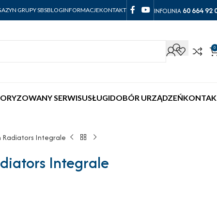
60 664 92 
INFOLINIA
AZYN GRUPY SBS
BLOG
INFORMACJE
KONTAKT
0
ORYZOWANY SERWIS
USŁUGI
DOBÓR URZĄDZEŃ
KONTAK
 Radiators Integrale
iators Integrale