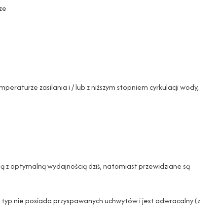
sze
eraturze zasilania i / lub z niższym stopniem cyrkulacji wody,
ają z optymalną wydajnością dziś, natomiast przewidziane są
en typ nie posiada przyspawanych uchwytów i jest odwracalny (z