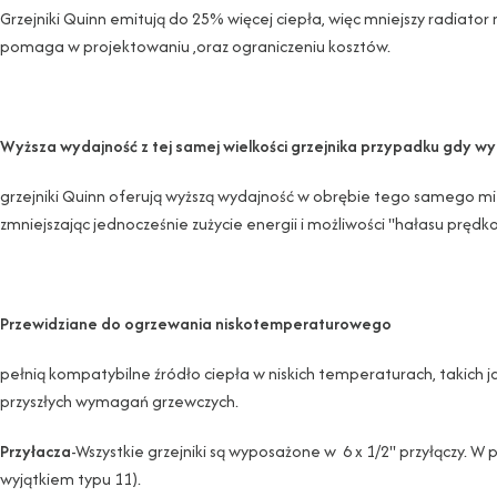
Grzejniki Quinn emitują do 25% więcej ciepła, więc mniejszy radiator
pomaga w projektowaniu ,oraz ograniczeniu kosztów.
Wyższa wydajność z tej samej wielkości grzejnika przypadku gdy w
grzejniki Quinn oferują wyższą wydajność w obrębie tego samego miejs
zmniejszając jednocześnie zużycie energii i możliwości "hałasu prędkoś
Przewidziane do ogrzewania niskotemperaturowego
pełnią kompatybilne źródło ciepła w niskich temperaturach, takich j
przyszłych wymagań grzewczych.
Przyłacza
-Wszystkie grzejniki są wyposażone w 6 x 1/2" przyłączy. W
wyjątkiem typu 11).