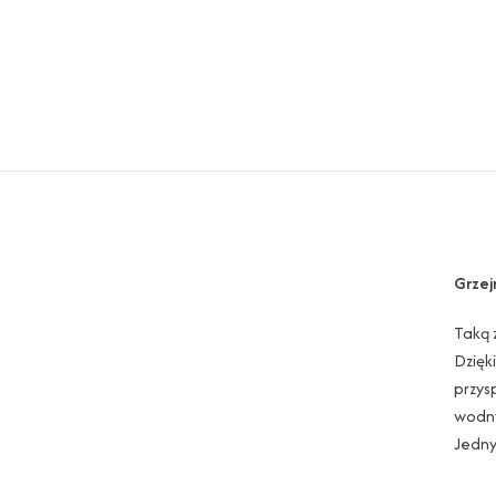
Grzej
Taką 
Dzięk
przys
wodny
Jedny