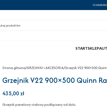
O NAS
MAG
START
SKLEP
AUT
Strona główna
GRZEJNIKI i AKCESORIA
Grzejnik V22 900×500 Quinn
Grzejnik V22 900×500 Quinn Rad
435,00
zł
Grzejnik panelowy stalowy podłączany od dołu