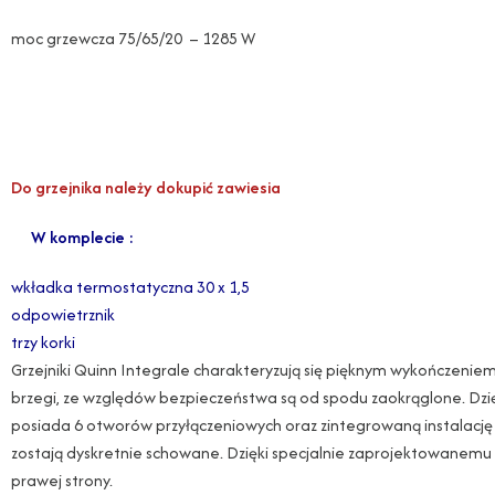
moc grzewcza 75/65/20 – 1285 W
Do grzejnika należy dokupić zawiesia
W komplecie :
wkładka termostatyczna 30 x 1,5
odpowietrznik
trzy korki
Grzejniki Quinn Integrale charakteryzują się pięknym wykończeniem.
brzegi, ze względów bezpieczeństwa są od spodu zaokrąglone. Dzię
posiada 6 otworów przyłączeniowych oraz zintegrowaną instalację z
zostają dyskretnie schowane. Dzięki specjalnie zaprojektowanemu w
prawej strony.