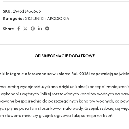
SKU:
19431143a5d5
Kategoria:
GRZEJNIKI i AKCESORIA
Share:
OPIS
INFORMACJE DODATKOWE
niki Integrale oferowane są w kolorze RAL 9016 i zapewniają najwię
znakomitą wydajność uzyskano dzięki unikalnej koncepcji zmniejszeni
i wykonaniu węższych i bliżej rozstawionych kanałów wodnych na pane
pawane bezpośrednio do poszczególnych kanałów wodnych, co powod
ch płynie poza tym stosunkowo mało wody. Grzejnik szybciej się więc
m słowem: mniejszy grzejnik ogrzewa taką samą przestrzeń.