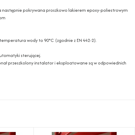
zy a następnie pokrywana proszkowo lakierem epoxy-poliestrowym
iom
na temperatura wody to 90°C (zgodnie z EN 442-2).
utomatyki sterującej.
onał przeszkolony instalator i eksploatowane są w odpowiednich