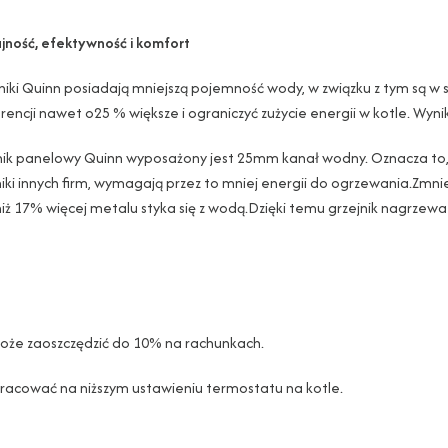
ność, efektywność i komfort
niki Quinn posiadają mniejszą pojemność wody, w związku z tym są w 
rencji nawet o25 % większe i ograniczyć zużycie energii w kotle. Wynik
nik panelowy Quinn wyposażony jest 25mm kanał wodny. Oznacza to,
niki innych firm, wymagają przez to mniej energii do ogrzewania.Zmni
niż 17% więcej metalu styka się z wodą.Dzięki temu grzejnik nagrzewa 
może zaoszczędzić do 10% na rachunkach.
racować na niższym ustawieniu termostatu na kotle.