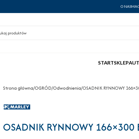
O NAS
MAG
START
SKLEP
AUT
Strona główna
OGRÓD
Odwodnienia
OSADNIK RYNNOWY 166×30
OSADNIK RYNNOWY 166×300 B