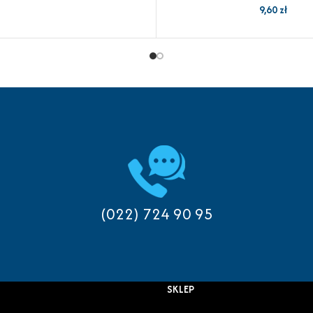
9,60
zł
(022) 724 90 95
SKLEP