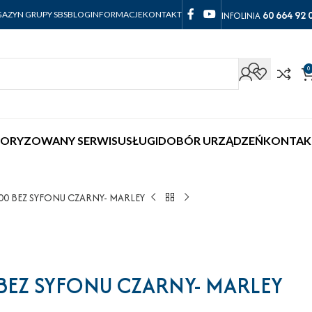
60 664 92 
INFOLINIA
AZYN GRUPY SBS
BLOG
INFORMACJE
KONTAKT
0
ORYZOWANY SERWIS
USŁUGI
DOBÓR URZĄDZEŃ
KONTAK
0 BEZ SYFONU CZARNY- MARLEY
EZ SYFONU CZARNY- MARLEY