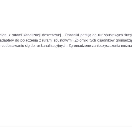
en, z rurami kanalizacji deszczowej . Osadniki pasują do rur spustowych firmy
z adaptery do połączenia z rurami spustowymi. Zbiorniki tych osadników gromadzą
przedostawaniu się do rur kanalizacyjnych. Zgromadzone zanieczyszczenia można