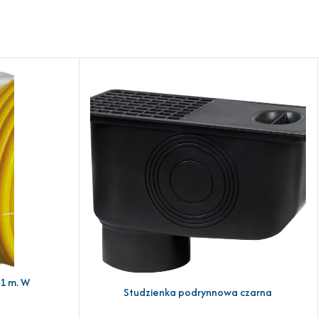
1 m. W
Studzienka podrynnowa czarna
DODAJ DO KOSZYKA