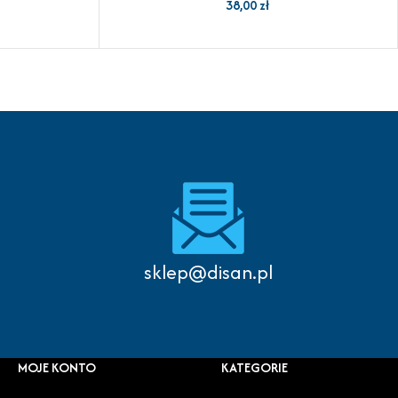
38,00
zł
sklep@disan.pl
MOJE KONTO
KATEGORIE