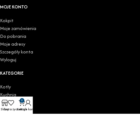
MOJE KONTO
Kokpit
Moje zamówienia
Do pobrania
Moje adresy
Szczegóły konta
Wyloguj
KATEGORIE
Kotły
Kuchnia
0
Łazienka
Podgrzewacze
Sklep
Lista życzeń
Koszyk
Moje konto
Grzejniki
Zawory i głowice
Copyright (c) 2025 | disan.pl