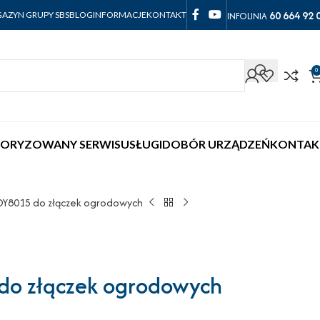
60 664 92 
INFOLINIA
AZYN GRUPY SBS
BLOG
INFORMACJE
KONTAKT
0
ORYZOWANY SERWIS
USŁUGI
DOBÓR URZĄDZEŃ
KONTAK
 DY8015 do złączek ogrodowych
do złączek ogrodowych