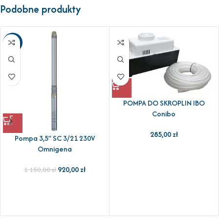
Podobne produkty
-20%
POMPA DO SKROPLIN IBO
Conibo
285,00
zł
Pompa 3,5” SC 3/21 230V
Omnigena
920,00
zł
1 150,00
zł