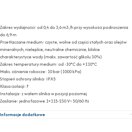
Zakres wydajności: od 0,4 do 3,6 m3 /h przy wysokości podnoszenia
do 6,9 m
Przetłaczane medium: czyste, wolne od części stałych oraz olejów
mineralnych, nielepkie, neutralne chemicznie, bliskie
charakterystyce wody (maks. zawartość glikolu 30%)
Zakres temperatury medium: od -10°C do +110°C
Maks. ciśnienie robocze: 10 bar (1000 kPa)
Stopień ochrony silnika: IPX5
Klasa izolacji: F
Instalacja: z wałem silnika w pozycji poziomej
Zasilanie: jednofazowe 1×115-230 V~ 50/60 Hz
Informacje dodatkowe