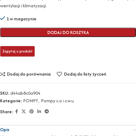
wentylacji i klimatyzacji.
1 w magazynie
DODAJ DO KOSZYKA
Dodaj do porównania
Dodaj do listy życzeń
SKU:
d44ab8c0a904
Kategorie:
POMPY
,
Pompy c.o i c.w.u
Share:
Opis