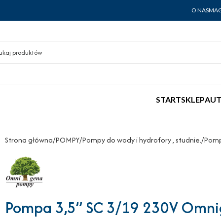
O NAS
MAG
START
SKLEP
AUT
Strona główna
POMPY
Pompy do wody i hydrofory , studnie.
Pomp
Pompa 3,5” SC 3/19 230V Omn