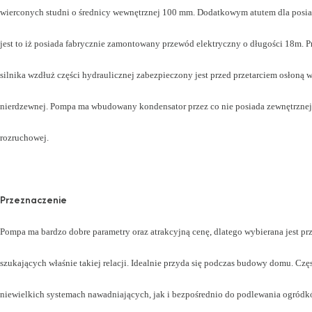
wierconych studni o średnicy wewnętrznej 100 mm. Dodatkowym atutem dla pos
jest to iż posiada fabrycznie zamontowany przewód elektryczny o długości 18m. 
silnika wzdłuż części hydraulicznej zabezpieczony jest przed przetarciem osłoną 
nierdzewnej. Pompa ma wbudowany kondensator przez co nie posiada zewnętrznej
rozruchowej.
Przeznaczenie
Pompa ma bardzo dobre parametry oraz atrakcyjną cenę, dlatego wybierana jest p
szukających właśnie takiej relacji. Idealnie przyda się podczas budowy domu. Cz
niewielkich systemach nawadniających, jak i bezpośrednio do podlewania ogród