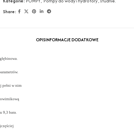
Kategorie:
POMPY
,
Pompy do wody i hydrofory , studnie.
Share:
OPIS
INFORMACJE DODATKOWE
 głębinowa.
 parametrów.
j pełni w nim
elowirnikową
u 9,3 bara.
jczęściej