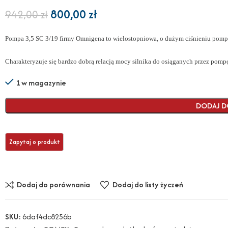
800,00
zł
942,00
zł
Pompa 3,5 SC 3/19 firmy Omnigena to wielostopniowa, o dużym ciśnieniu pomp
Charakteryzuje się bardzo dobrą relacją mocy silnika do osiąganych przez pom
1 w magazynie
DODAJ D
Dodaj do porównania
Dodaj do listy życzeń
SKU:
6daf4dc8256b