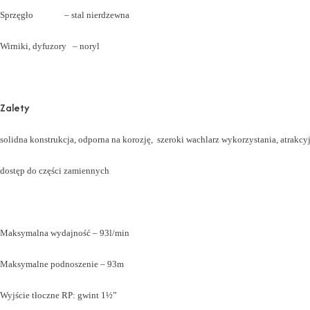
Sprzęgło – stal nierdzewna
Wirniki, dyfuzory – noryl
Zalety
solidna konstrukcja, odporna na korozję, szeroki wachlarz wykorzystania, atrakcy
dostęp do części zamiennych
Maksymalna wydajność – 93l/min
Maksymalne podnoszenie – 93m
Wyjście tłoczne RP: gwint 1½”