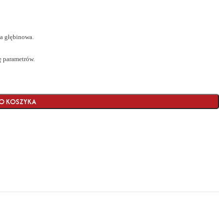
a głębinowa.
pę parametrów.
O KOSZYKA