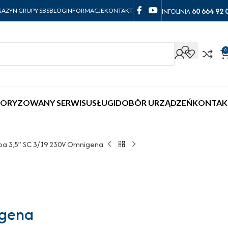
60 664 92 
INFOLINIA
AZYN GRUPY SBS
BLOG
INFORMACJE
KONTAKT
0
ORYZOWANY SERWIS
USŁUGI
DOBÓR URZĄDZEŃ
KONTAK
a 3,5” SC 3/19 230V Omnigena
igena