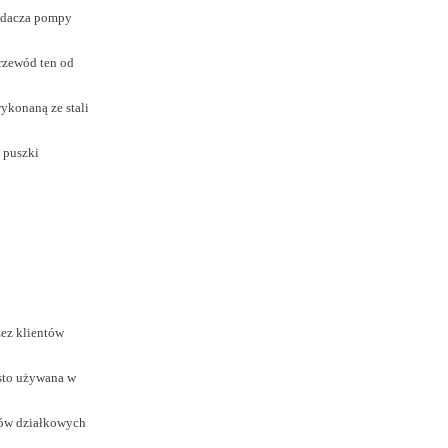
iadacza pompy
Przewód ten od
wykonaną ze stali
 puszki
rzez klientów
ęsto używana w
ków działkowych