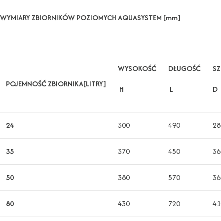
WYMIARY ZBIORNIKÓW POZIOMYCH AQUASYSTEM [mm]
WYSOKOŚĆ
DŁUGOŚĆ
S
POJEMNOŚĆ ZBIORNIKA[LITRY]
H
L
D
24
300
490
28
35
370
450
36
50
380
570
36
80
430
720
41