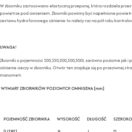
W zbiorniku zastosowano elastyczną przeponę, która rozdziela prze
powietrze pod cisnieniem. Zbiorniki powinny być napełnione powietrz
zestawu hydroforowego ciśnienie to należy raz na pół roku kontrol
UWAGA!
Zbiorniki o pojemności 100,150,200,300,500L zarówno poziome jak
ciśnienie cieczy w zbiorniku. Otwór ten znajduje się po przeciwnej
manometr.
WYMIARY ZBIORNIKÓW POZIOMYCH OMNIGENA [mm]
POJEMNOŚĆ ZBIORNIKA
WYSOKOŚĆ
DŁUGOŚĆ
SZEROKO
[LITRY]
H
L
D