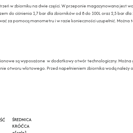
strzeń w zbiorniku na dwie części. W przeponie magazynowana jest w
em do ciśnienia 1,7 bar dla zbiorników od 8 do 100L oraz 2,5 bar dl
ować za pomocą manometru i w razie konieczności uzupełnić. Można 
 i pionowe są wyposażone w dodatkowy otwór technologiczny. Można
 stronie otworu wlotowego. Przed napełnieniem zbiornika wodą należy
ŚREDNICA
ŚĆ
KRÓĆCA
ø[cale]