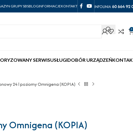
60 664 92 
INFOLINIA
AZYN GRUPY SBS
BLOG
INFORMACJE
KONTAKT
0
ORYZOWANY SERWIS
USŁUGI
DOBÓR URZĄDZEŃ
KONTAK
ponowy 24 l poziomy Omnigena (KOPIA)
omy Omnigena (KOPIA)