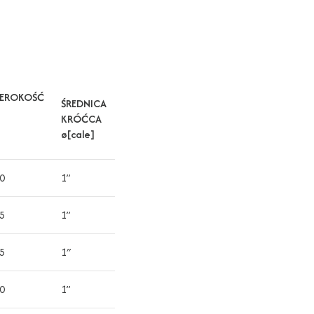
ZEROKOŚĆ
ŚREDNICA
KRÓĆCA
ø[cale]
0
1”
5
1”
5
1″
0
1”