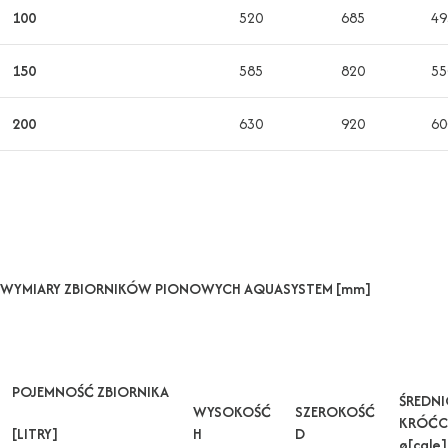
100
520
685
49
150
585
820
55
200
630
920
60
WYMIARY ZBIORNIKÓW PIONOWYCH AQUASYSTEM [mm]
POJEMNOŚĆ ZBIORNIKA
ŚREDNI
WYSOKOŚĆ
SZEROKOŚĆ
KRÓĆC
[LITRY]
H
D
ø[cale]