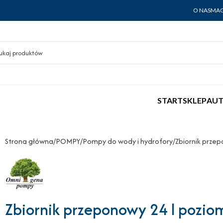
O NAS
MAG
START
SKLEP
AUT
Strona główna
POMPY
Pompy do wody i hydrofory
Zbiornik prze
Zbiornik przeponowy 24 l pozi