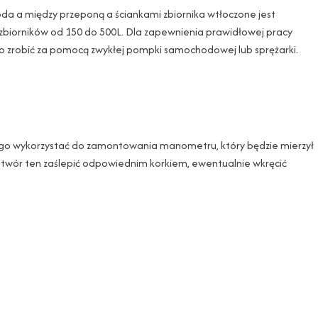
oda a między przeponą a ściankami zbiornika wtłoczone jest
a zbiorników od 150 do 500L. Dla zapewnienia prawidłowej pracy
to zrobić za pomocą zwykłej pompki samochodowej lub sprężarki.
 go wykorzystać do zamontowania manometru, który będzie mierzył
 otwór ten zaślepić odpowiednim korkiem, ewentualnie wkręcić