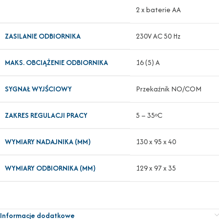
2 x baterie AA
ZASILANIE ODBIORNIKA
230V AC 50 Hz
MAKS. OBCIĄŻENIE ODBIORNIKA
16 (5) A
SYGNAŁ WYJŚCIOWY
Przekaźnik NO/COM
ZAKRES REGULACJI PRACY
5 – 35
C
o
WYMIARY NADAJNIKA (MM)
130 x 95 x 40
WYMIARY ODBIORNIKA (MM)
129 x 97 x 35
Informacje dodatkowe