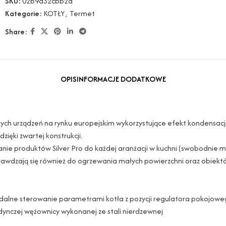
SKU:
02b9a32cbb2a
Kategorie:
KOTŁY
,
Termet
Share:
OPIS
INFORMACJE DODATKOWE
zych urządzeń na rynku europejskim wykorzystujące efekt kondensacji
ięki zwartej konstrukcji.
e produktów Silver Pro do każdej aranżacji w kuchni (swobodnie mie
 sprawdzają się również do ogrzewania małych powierzchni oraz obiek
alne sterowanie parametrami kotła z pozycji regulatora pokojowe
dynczej wężownicy wykonanej ze stali nierdzewnej