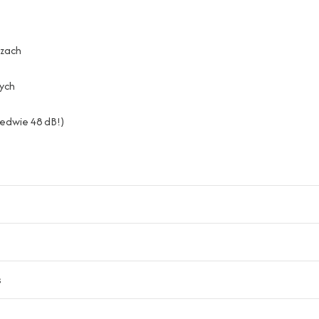
czach
ych
ledwie 48 dB!)
s