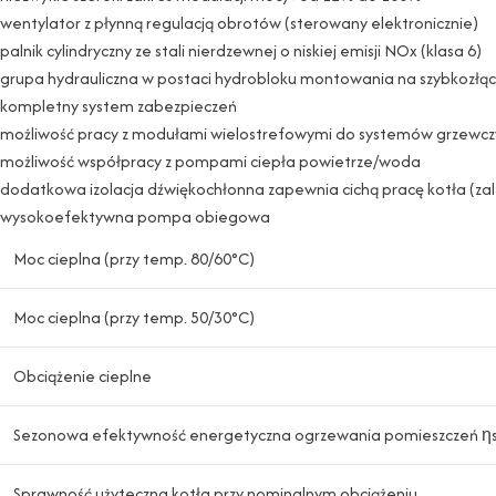
wentylator z płynną regulacją obrotów (sterowany elektronicznie)
palnik cylindryczny ze stali nierdzewnej o niskiej emisji NOx (klasa 6)
grupa hydrauliczna w postaci hydrobloku montowania na szybkozłą
kompletny system zabezpieczeń
możliwość pracy z modułami wielostrefowymi do systemów grzewcz
możliwość współpracy z pompami ciepła powietrze/woda
dodatkowa izolacja dźwiękochłonna zapewnia cichą pracę kotła (za
wysokoefektywna pompa obiegowa
Moc cieplna (przy temp. 80/60°C)
Moc cieplna (przy temp. 50/30°C)
Obciążenie cieplne
Sezonowa efektywność energetyczna ogrzewania pomieszczeń η
Sprawność użyteczna kotła przy nominalnym obciążeniu