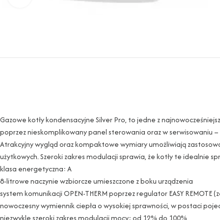
Gazowe kotły kondensacyjne Silver Pro, to jedne z najnowocześniejs
poprzez nieskomplikowany panel sterowania oraz w serwisowaniu – dz
Atrakcyjny wygląd oraz kompaktowe wymiary umożliwiają zastosowani
użytkowych. Szeroki zakres modulacji sprawia, że kotły te idealnie
klasa energetyczna: A
8-litrowe naczynie wzbiorcze umieszczone z boku urządzenia
system komunikacji OPEN-THERM poprzez regulator EASY REMOTE (zd
nowoczesny wymiennik ciepła o wysokiej sprawności, w postaci poje
niezwykle szeroki zakres modulacji mocy: od 12% do 100%