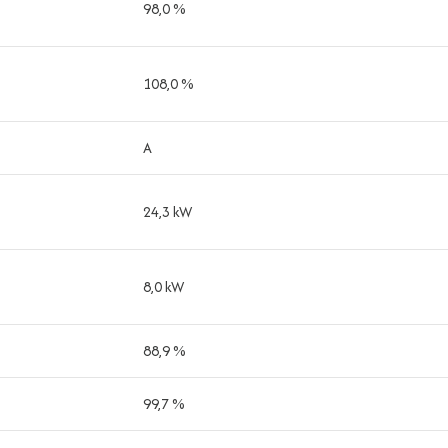
98,0 %
108,0 %
A
24,3 kW
8,0 kW
88,9 %
99,7 %