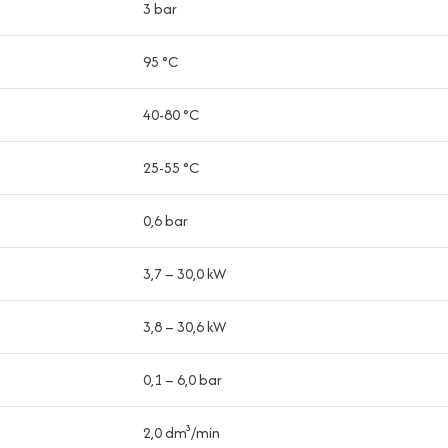
3 bar
95 °C
40-80 °C
25-55 °C
0,6 bar
3,7 – 30,0 kW
3,8 – 30,6 kW
0,1 – 6,0 bar
2,0 dm³/min