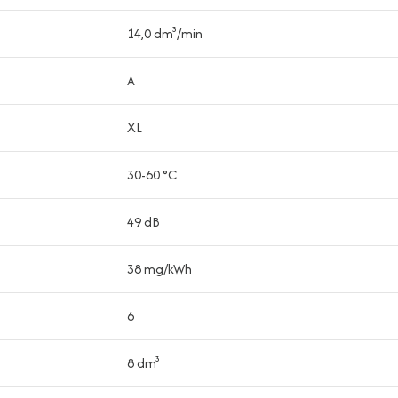
14,0 dm³/min
A
XL
30-60 °C
49 dB
38 mg/kWh
6
8 dm³