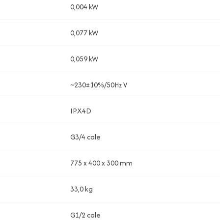
0,004 kW
0,077 kW
0,059 kW
~230±10%/50Hz V
IPX4D
G3/4 cale
775 x 400 x 300 mm
33,0 kg
G1/2 cale