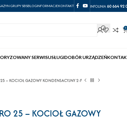
60 664 92 
INFOLINIA
AZYN GRUPY SBS
BLOG
INFORMACJE
KONTAKT
0
ORYZOWANY SERWIS
USŁUGI
DOBÓR URZĄDZEŃ
KONTAK
25 – KOCIOŁ GAZOWY KONDENSACYJNY 2-F
PRO 25 – KOCIOŁ GAZOWY