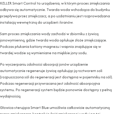
KELLER Smart Control to urządzenia, w którym proces zmiękczania
odbywa się automatycznie. Twarda woda wchodząca do budynku
przepływa przez zmiękczacz, a po uzdatnianiu jest rozprowadzana
instalacją wewnętrzną do urządzeń i kranów.
Sam proces zmiękczania wody zachodzi w zbiorniku z żywicą
jonowymienną, gdzie twarda woda opłukuje złoże zmiękczające.
Podczas płukania kationy magnezu i wapnia znajdujące się w
twardej wodzie są wymieniane na miękkie jony sodu.
Po wyczerpaniu zdolności absorpcji jonów urządzenie
automatycznie regeneruje żywicę opłukując ją roztworem soli
(rozpuszczona sól do regeneracji jest dostępna w pojemniku na sól).
Podczas regeneracji przywracana jest zdolność absorpcyjna
systemu. Po regeneracji system będzie ponownie dostępny z pełną
wydajnością.
Głowica sterująca Smart Blue umożliwia całkowicie automatyczną
pracę zmiękczacza, kontroluje ilość zmiękczonej wody i na tej