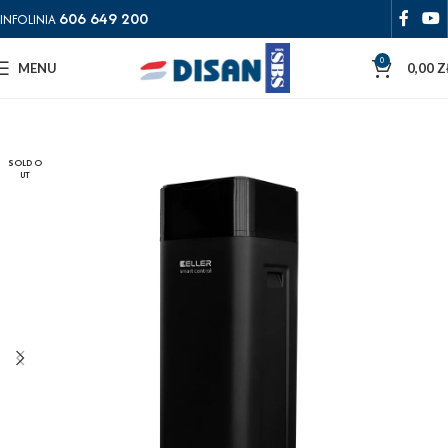
606 649 200
INFOLINIA
0
MENU
0,00
Z
SOLD O
UT