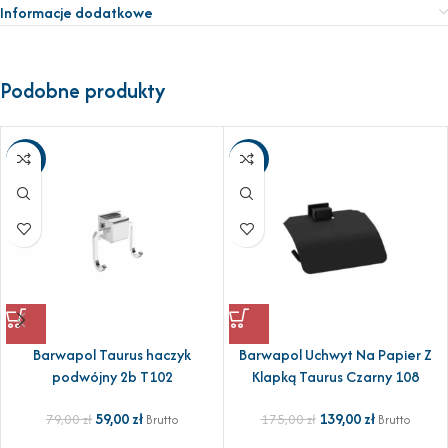
Informacje dodatkowe
Podobne produkty
-25%
-21%
Barwapol Taurus haczyk
Barwapol Uchwyt Na Papier Z
podwójny 2b T102
Klapką Taurus Czarny 108
59,00
zł
139,00
zł
79,00
zł
175,00
zł
Brutto
Brutto