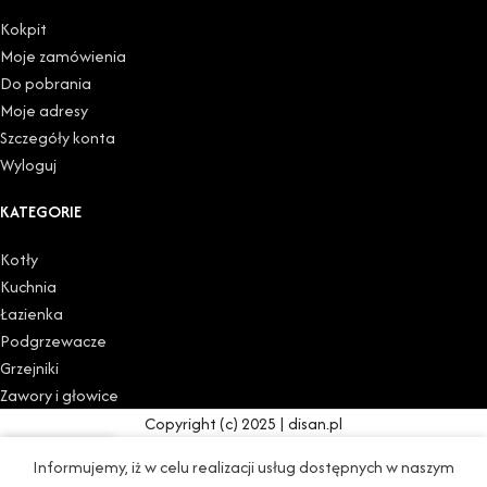
Kokpit
Moje zamówienia
Do pobrania
Moje adresy
Szczegóły konta
Wyloguj
KATEGORIE
Kotły
Kuchnia
Łazienka
Podgrzewacze
Grzejniki
Zawory i głowice
Copyright (c) 2025 | disan.pl
0
Informujemy, iż w celu realizacji usług dostępnych w naszym
Sklep
Lista życzeń
Koszyk
Moje konto