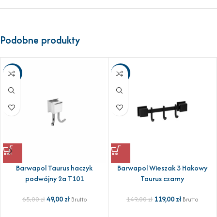
Podobne produkty
-25%
-20%
Barwapol Taurus haczyk
Barwapol Wieszak 3 Hakowy
podwójny 2a T101
Taurus czarny
49,00
zł
119,00
zł
65,00
zł
149,00
zł
Brutto
Brutto