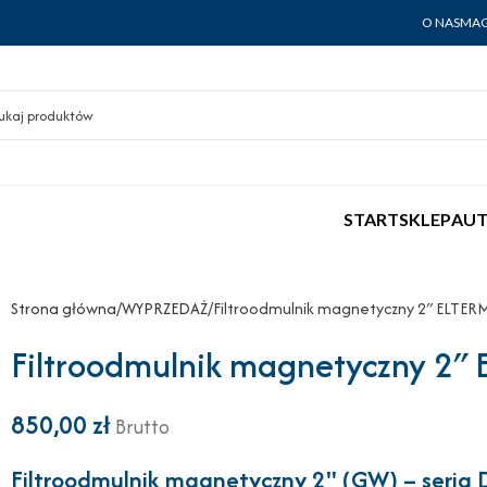
O NAS
MAG
START
SKLEP
AUT
Strona główna
WYPRZEDAŻ
Filtroodmulnik magnetyczny 2″ ELTER
Filtroodmulnik magnetyczny 2″
850,00
zł
Brutto
Filtroodmulnik magnetyczny 2" (GW) – seria 