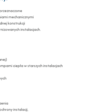
a przeznaczone
eniami mechanicznymi
dnej konstrukcji
nizowanych instalacjach.
anej)
ompami ciepła w starszych instalacjach
wych
dzenia
hrony instalacji,