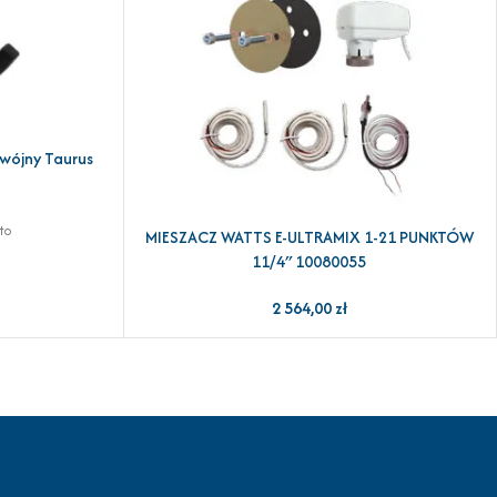
wójny Taurus
to
MIESZACZ WATTS E-ULTRAMIX 1-21 PUNKTÓW
DODAJ DO KOSZYKA
11/4″ 10080055
2 564,00
zł