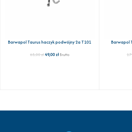
Barwapol Taurus haczyk podwójny 2a T101
Barwapol T
DODAJ DO KOSZYKA
DODAJ DO KOSZ
49,00
zł
65,00
zł
17
Brutto