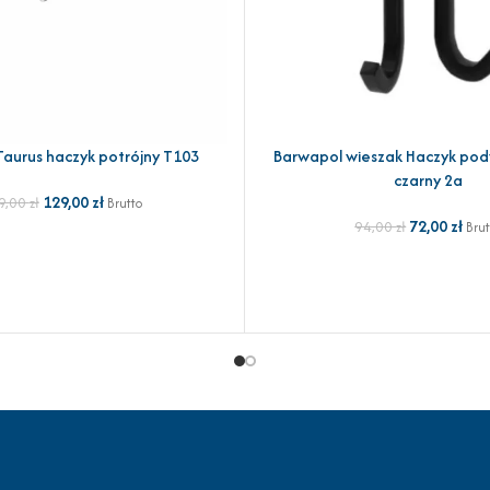
aurus haczyk potrójny T103
Barwapol wieszak Haczyk pod
YKA
DODAJ DO KOSZYKA
czarny 2a
129,00
zł
9,00
zł
Brutto
72,00
zł
94,00
zł
Brut