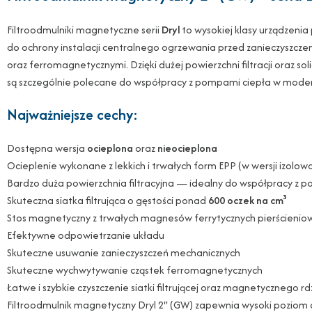
Filtroodmulniki magnetyczne serii
Dryl
to wysokiej klasy urządzeni
do ochrony instalacji centralnego ogrzewania przed zanieczyszcz
oraz ferromagnetycznymi. Dzięki dużej powierzchni filtracji oraz soli
są szczególnie polecane do współpracy z pompami ciepła w moder
Najważniejsze cechy:
Dostępna wersja
ocieplona
oraz
nieocieplona
Ocieplenie wykonane z lekkich i trwałych form EPP (w wersji izolow
Bardzo duża powierzchnia filtracyjna — idealny do współpracy z p
Skuteczna siatka filtrująca o gęstości ponad
600 oczek na cm³
Stos magnetyczny z trwałych magnesów ferrytycznych pierścienio
Efektywne odpowietrzanie układu
Skuteczne usuwanie zanieczyszczeń mechanicznych
Skuteczne wychwytywanie cząstek ferromagnetycznych
Łatwe i szybkie czyszczenie siatki filtrującej oraz magnetycznego r
Filtroodmulnik magnetyczny Dryl 2" (GW) zapewnia wysoki poziom oc