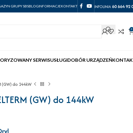
60 664 92 
INFOLINIA
AZYN GRUPY SBS
BLOG
INFORMACJE
KONTAKT
0
ORYZOWANY SERWIS
USŁUGI
DOBÓR URZĄDZEŃ
KONTAK
M (GW) do 144kW
 ELTERM (GW) do 144kW
Dryl