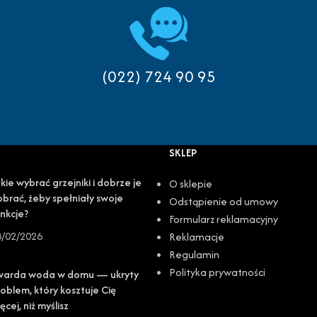
(022) 724 90 95
SKLEP
kie wybrać grzejniki i dobrze je
O sklepie
brać, żeby spełniały swoje
Odstąpienie od umowy
nkcje?
Formularz reklamacyjny
8/02/2026
Reklamacje
Regulamin
Polityka prywatności
warda woda w domu — ukryty
oblem, który kosztuje Cię
ęcej, niż myślisz