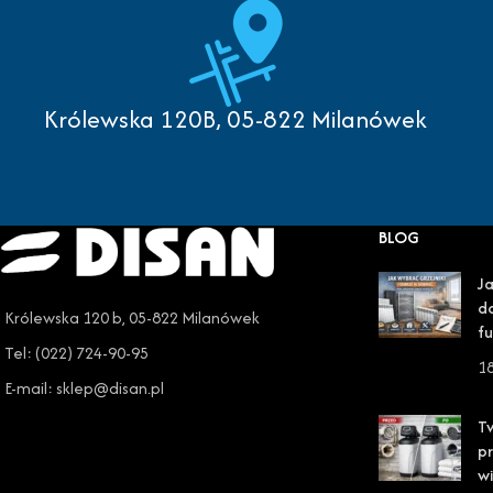
Królewska 120B, 05-822 Milanówek
BLOG
Ja
do
Królewska 120 b, 05-822 Milanówek
fu
Tel: (022) 724-90-95
1
E-mail: sklep@disan.pl
T
pr
wi