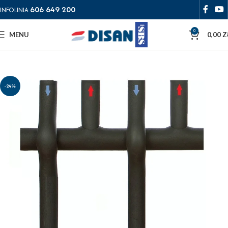
606 649 200
INFOLINIA
0
MENU
0,00
Z
-24%