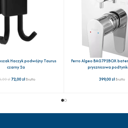
eszak Haczyk podwójny Taurus
Ferro Algeo BAG7P2BOX bate
YKA
DODAJ DO KOSZYKA
czarny 2a
prysznicowa podtyn
72,00
zł
399,00
zł
4,00
zł
Brutto
Brutto