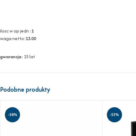
ilosc w op jedn :
1
waga netto:
13.00
gwarancja:
15 lat
Podobne produkty
-28%
-23%