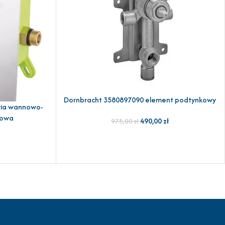
Dornbracht 3580897090 element podtynkowy
DODAJ DO KOSZYKA
ria wannowo-
kowa
490,00
zł
975,00
zł