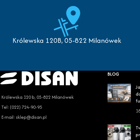
Królewska 120B, 05-822 Milanówek
BLOG
Ja
do
Królewska 120 b, 05-822 Milanówek
fu
Tel: (022) 724-90-95
1
E-mail: sklep@disan.pl
T
pr