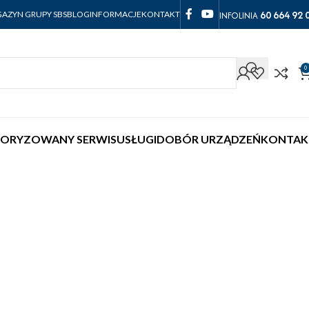
60 664 92 
INFOLINIA
AZYN GRUPY SBS
BLOG
INFORMACJE
KONTAKT
0
ORYZOWANY SERWIS
USŁUGI
DOBÓR URZĄDZEŃ
KONTAK