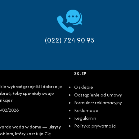
(022) 724 90 95
SKLEP
kie wybrać grzejniki i dobrze je
O sklepie
brać, żeby spełniały swoje
Odstąpienie od umowy
nkcje?
Formularz reklamacyjny
8/02/2026
Reklamacje
Regulamin
Polityka prywatności
warda woda w domu — ukryty
oblem, który kosztuje Cię