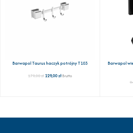
Barwapol Taurus haczyk potrójny T103
Barwapol wi
DODAJ DO KOSZYKA
DODAJ DO KOSZ
129,00
zł
179,00
zł
Brutto
9