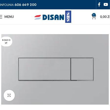
606 649 200
INFOLINIA
0
MENU
0,00
Z
SOLD O
UT
Powiększ