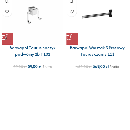
Barwapol Taurus haczyk
Barwapol Wieszak 3 Prętowy
podwójny 2b T102
Taurus czarny 111
59,00
zł
369,00
zł
79,00
zł
480,00
zł
Brutto
Brutto