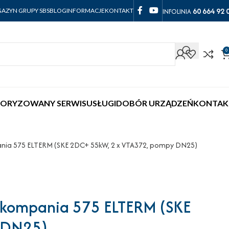
60 664 92 
INFOLINIA
AZYN GRUPY SBS
BLOG
INFORMACJE
KONTAKT
0
ORYZOWANY SERWIS
USŁUGI
DOBÓR URZĄDZEŃ
KONTAK
ania 575 ELTERM (SKE 2DC+ 55kW, 2 x VTA372, pompy DN25)
y kompania 575 ELTERM (SKE
 DN25)