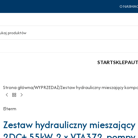
O NAS
MAG
START
SKLEP
AUT
Strona główna
WYPRZEDAŻ
Zestaw hydrauliczny mieszający komp
Elterm
Zestaw hydrauliczny mieszając
2DC+ 55kW, 2 x VTA372, pompy