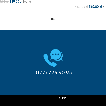
119,00
zł
9,00
zł
Brutto
369,00
zł
480,00
zł
Br
(022) 724 90 95
SKLEP