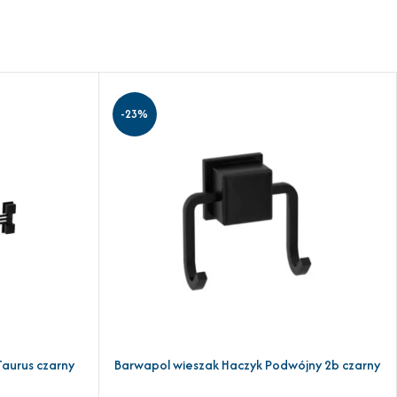
-23%
aurus czarny
Barwapol wieszak Haczyk Podwójny 2b czarny
DODAJ DO KOSZYKA