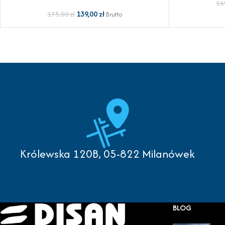
14
139,00
zł
175,00
zł
Brutto
Królewska 120B, 05-822 Milanówek
BLOG