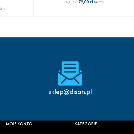
72,00
zł
94,00
zł
Brutto
utto
sklep@disan.pl
MOJE KONTO
KATEGORIE