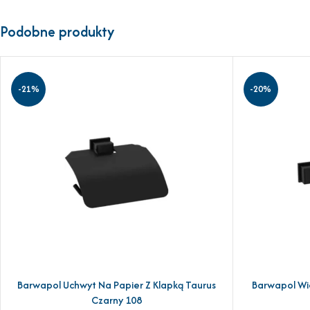
Podobne produkty
-21%
-20%
Barwapol Uchwyt Na Papier Z Klapką Taurus
Barwapol Wi
DODAJ DO KOSZYKA
DODAJ DO KOSZ
Czarny 108