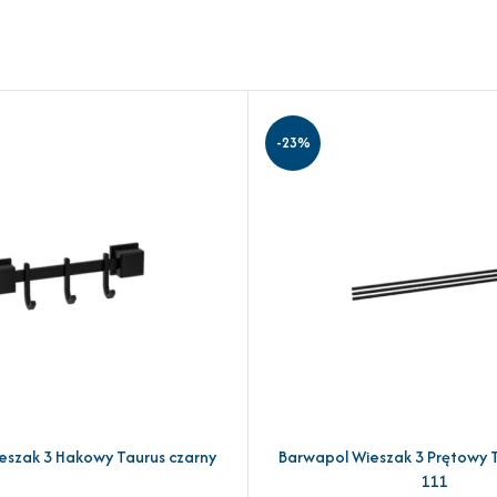
-23%
eszak 3 Hakowy Taurus czarny
Barwapol Wieszak 3 Prętowy T
YKA
DODAJ DO KOSZYKA
111