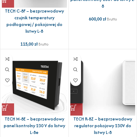
8
TECH C-8F – bezprzewodowy
czujnik temperatury
600,00
zł
Brutto
podłogowej / pokojowej do
listwy L-8
115,00
zł
Brutto
TECH M-8E – bezprzewodowy
TECH R-8Z – bezprzewodowy
panel kontrolny 230 V do listwy
regulator pokojowy 230V do
L-8e
listwy L-8