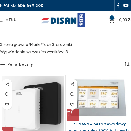
606 649 200
INFOLINIA
0
MENU
0,00
Z
Strona główna
Marki
Tech Sterowniki
Wyświetlanie wszystkich wyników: 5
Panel boczny
TECH M-8 – bezprzewodowy
panel kontrolny 230V do listwy L-