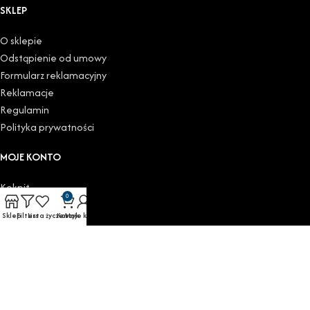
SKLEP
O sklepie
Odstąpienie od umowy
Formularz reklamacyjny
Reklamacje
Regulamin
Polityka prywatności
MOJE KONTO
Kokpit
0
Moje zamówienia
Sklep
Filters
Lista życzeń
Koszyk
Moje konto
Do pobrania
Moje adresy
Szczegóły konta
Wyloguj
KATEGORIE