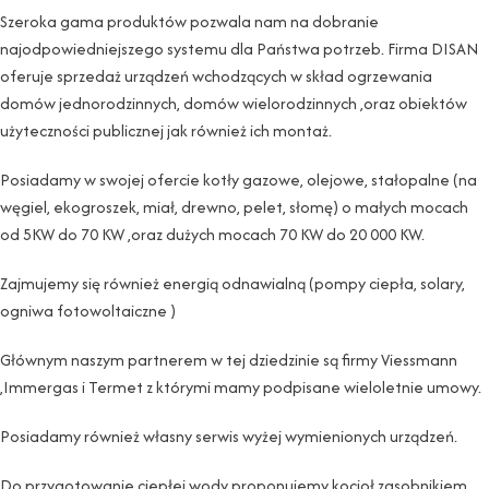
Szeroka gama produktów pozwala nam na dobranie
najodpowiedniejszego systemu dla Państwa potrzeb. Firma DISAN
oferuje sprzedaż urządzeń wchodzących w skład ogrzewania
domów jednorodzinnych, domów wielorodzinnych ,oraz obiektów
użyteczności publicznej jak również ich montaż.
Posiadamy w swojej ofercie kotły gazowe, olejowe, stałopalne (na
węgiel, ekogroszek, miał, drewno, pelet, słomę) o małych mocach
od 5KW do 70 KW ,oraz dużych mocach 70 KW do 20 000 KW.
Zajmujemy się również energią odnawialną (pompy ciepła, solary,
ogniwa fotowoltaiczne )
Głównym naszym partnerem w tej dziedzinie są firmy Viessmann
,Immergas i Termet z którymi mamy podpisane wieloletnie umowy.
Posiadamy również własny serwis wyżej wymienionych urządzeń.
Do przygotowanie ciepłej wody proponujemy kocioł zasobnikiem