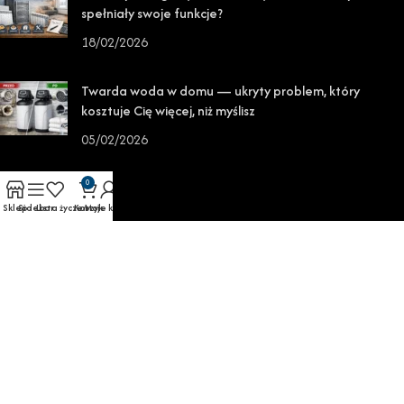
spełniały swoje funkcje?
18/02/2026
Twarda woda w domu — ukryty problem, który
kosztuje Cię więcej, niż myślisz
05/02/2026
SKLEP
0
Sklep
Sidebar
Lista życzeń
Koszyk
Moje konto
O sklepie
Odstąpienie od umowy
Formularz reklamacyjny
Reklamacje
Regulamin
Polityka prywatności
MOJE KONTO