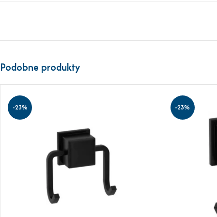
Podobne produkty
-23%
-23%