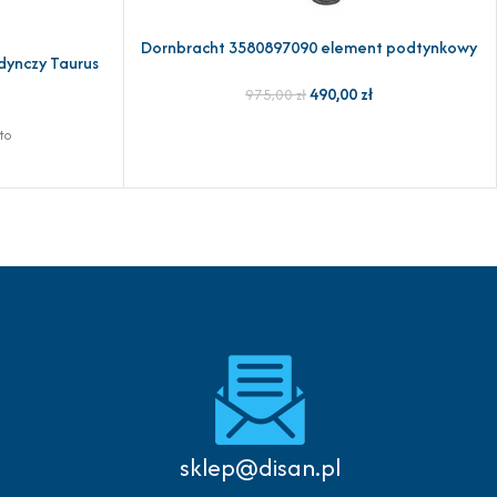
Dornbracht 3580897090 element podtynkowy
DODAJ DO KOSZYKA
dynczy Taurus
490,00
zł
975,00
zł
to
sklep@disan.pl