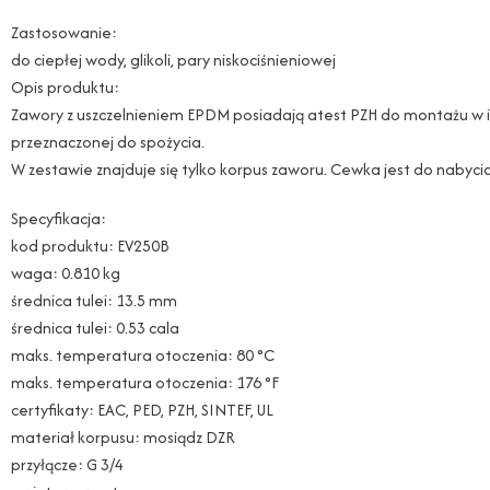
Zastosowanie:
do ciepłej wody, glikoli, pary niskociśnieniowej
Opis produktu:
Zawory z uszczelnieniem EPDM posiadają atest PZH do montażu w i
przeznaczonej do spożycia.
W zestawie znajduje się tylko korpus zaworu. Cewka jest do nabyci
Specyfikacja:
kod produktu: EV250B
waga: 0.810 kg
średnica tulei: 13.5 mm
średnica tulei: 0.53 cala
maks. temperatura otoczenia: 80 °C
maks. temperatura otoczenia: 176 °F
certyfikaty: EAC, PED, PZH, SINTEF, UL
materiał korpusu: mosiądz DZR
przyłącze: G 3/4