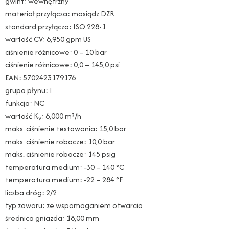
gwint: wewnętrzny
materiał przyłącza: mosiądz DZR
standard przyłącza: ISO 228-1
wartość CV: 6,950 gpm US
ciśnienie różnicowe: 0 – 10 bar
ciśnienie różnicowe: 0,0 – 145,0 psi
EAN: 5702423179176
grupa płynu: I
funkcja: NC
wartość K
: 6,000 m
/h
3
V
maks. ciśnienie testowania: 15,0 bar
maks. ciśnienie robocze: 10,0 bar
maks. ciśnienie robocze: 145 psig
temperatura medium: -30 – 140 °C
temperatura medium: -22 – 284 °F
liczba dróg: 2/2
typ zaworu: ze wspomaganiem otwarcia
średnica gniazda: 18,00 mm