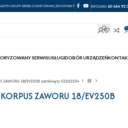
60 664 92 
INFOLINIA
AZYN GRUPY SBS
BLOG
INFORMACJE
KONTAKT
0
ORYZOWANY SERWIS
USŁUGI
DOBÓR URZĄDZEŃ
KONTAK
S ZAWORU 18/EV250B zamknięty 032U5254
 KORPUS ZAWORU 18/EV250B