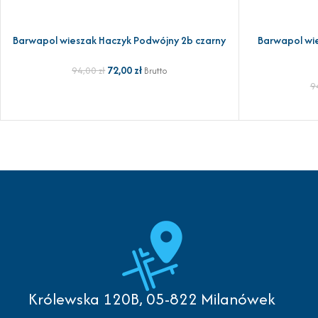
Barwapol wieszak Haczyk Podwójny 2b czarny
Barwapol wi
DODAJ DO KOSZYKA
DODAJ DO KOSZ
72,00
zł
94,00
zł
Brutto
9
Królewska 120B, 05-822 Milanówek