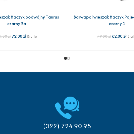
eszak Haczyk podwójny Taurus
Barwapol wieszak Haczyk Poje
YKA
DODAJ DO KOSZYKA
czarny 2a
czarny 1
72,00
zł
62,00
zł
4,00
zł
79,00
zł
Brutto
Brut
(022) 724 90 95