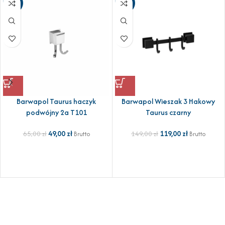
-25%
-20%
Barwapol Taurus haczyk
Barwapol Wieszak 3 Hakowy
podwójny 2a T101
Taurus czarny
49,00
zł
119,00
zł
65,00
zł
149,00
zł
Brutto
Brutto