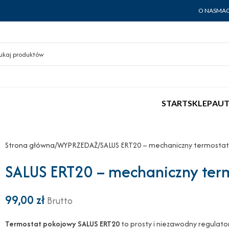
O NAS
MAG
START
SKLEP
AUT
Strona główna
WYPRZEDAŻ
SALUS ERT20 – mechaniczny termosta
SALUS ERT20 – mechaniczny ter
99,00
zł
Brutto
Termostat pokojowy SALUS ERT20
to prosty i niezawodny regulato