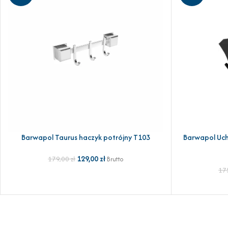
Barwapol Taurus haczyk potrójny T103
Barwapol Uch
DODAJ DO KOSZYKA
DODAJ DO KOSZ
129,00
zł
179,00
zł
Brutto
17