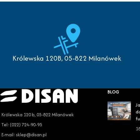
Królewska 120B, 05-822 Milanówek
BLOG
Ja
do
Królewska 120 b, 05-822 Milanówek
fu
Tel: (022) 724-90-95
1
E-mail: sklep@disan.pl