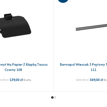
wyt Na Papier Z Klapką Taurus
Barwapol Wieszak 3 Prętowy T
YKA
DODAJ DO KOSZYKA
Czarny 108
111
139,00
zł
369,00
zł
5,00
zł
480,00
zł
Brutto
Br