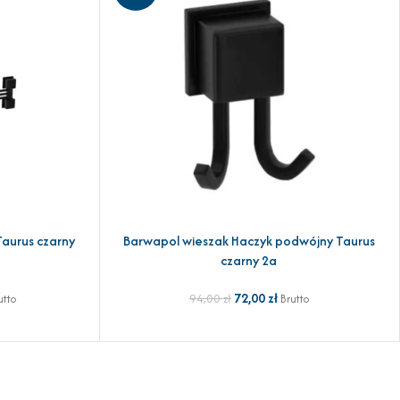
aurus czarny
Barwapol wieszak Haczyk podwójny Taurus
DODAJ DO KOSZYKA
czarny 2a
72,00
zł
94,00
zł
utto
Brutto