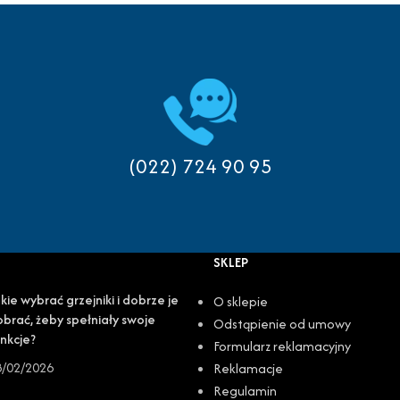
(022) 724 90 95
SKLEP
kie wybrać grzejniki i dobrze je
O sklepie
brać, żeby spełniały swoje
Odstąpienie od umowy
nkcje?
Formularz reklamacyjny
8/02/2026
Reklamacje
Regulamin