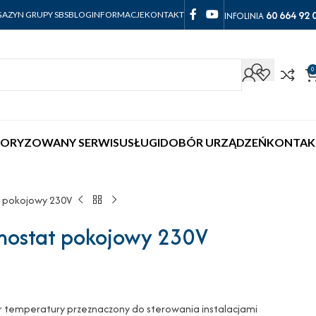
60 664 92 
INFOLINIA
AZYN GRUPY SBS
BLOG
INFORMACJE
KONTAKT
0
ORYZOWANY SERWIS
USŁUGI
DOBÓR URZĄDZEŃ
KONTAK
t pokojowy 230V
mostat pokojowy 230V
r temperatury przeznaczony do sterowania instalacjami